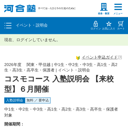
塾生の方
高等学校の先生
個別相談
校舎・教室
メニュー
イベント・説明会
体験授業
ログイン
お気に入り
カート
現在、ログインしていません。
イベント申込ガイド
2026年度 関東・甲信越 | 中1生・中2生・中3生・高1生・高2
生・高3生・高卒生・保護者 | イベント・説明会
コスモコース 入塾説明会 【来校
型】６月開催
入塾説明会
無料 ／ 要申込
中1生・中2生・中3生・高1生・高2生・高3生・高卒生・保護者
対象
開催期間：