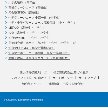
大学受験科 （高卒生）
高校グリーンコース（高校生）
河合塾SINKA （高校生）
中学グリーンコース 中高一貫 （中学生）
小学・中学グリーンコース 高校受験 （小・中学生）
MEPLO （高校生・中学生）
Ｋ会（高校生・中学生・小学生）
河合塾Wings （中学生・小学生）
美術研究所（高卒生・高校生・中学生・小学生）
河合塾COSMO （高校中退者ほか）
河合塾サポートコース梅田 （高校中退者ほか）
大学受験科 海外帰国生コース （海外帰国生）
個人情報保護方針
特定商取引法に基づく表示
ハラスメント防止に向けて
サイトポリシー
サイトマップ
河合塾について
採用情報（学校法人河合塾）
© Kawaijuku Educational Institution.