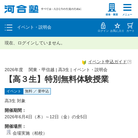
塾生の方
高等学校の先生
個別相談
校舎・教室
メニュー
イベント・説明会
体験授業
ログイン
お気に入り
カート
現在、ログインしていません。
イベント申込ガイド
2026年度 関東・甲信越 | 高3生 | イベント・説明会
【高３生】特別無料体験授業
イベント
無料 ／ 要申込
高3生 対象
開催期間：
2026年6月4日（木）～12日（金）の全5日
開催場所：
会場実施（柏校）