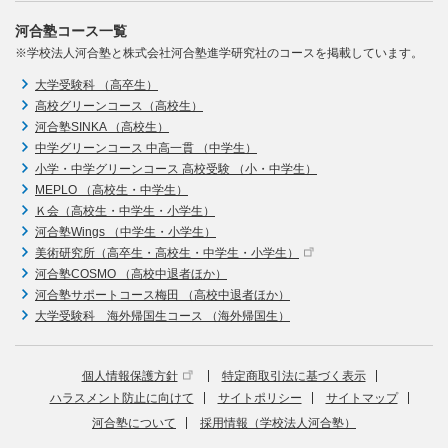
河合塾コース一覧
※学校法人河合塾と株式会社河合塾進学研究社のコースを掲載しています。
大学受験科 （高卒生）
高校グリーンコース（高校生）
河合塾SINKA （高校生）
中学グリーンコース 中高一貫 （中学生）
小学・中学グリーンコース 高校受験 （小・中学生）
MEPLO （高校生・中学生）
Ｋ会（高校生・中学生・小学生）
河合塾Wings （中学生・小学生）
美術研究所（高卒生・高校生・中学生・小学生）
河合塾COSMO （高校中退者ほか）
河合塾サポートコース梅田 （高校中退者ほか）
大学受験科 海外帰国生コース （海外帰国生）
個人情報保護方針
特定商取引法に基づく表示
ハラスメント防止に向けて
サイトポリシー
サイトマップ
河合塾について
採用情報（学校法人河合塾）