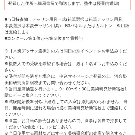
登録した住所へ簡易書留で郵送します。塾生は授業内返却)
■当日持参物：デッサン用具一式(鉛筆選択は鉛筆デッサン用具、
木炭選択は木炭デッサン用具)、B3パネルまたはカルトン ※用紙
は支給します
■コンクール第１位から第３位まで賞授与
※【木炭デッサン選択】の方は同日の別イベントをお申込みくだ
さい。
※複数人での受験を希望する場合は、必ず１名ずつお申込みくだ
さい。
※受付期間を過ぎた場合は、申込マイページご登録の上、河合塾
美術研究所新宿校までお問い合わせください。
※当日座席抽選を行います。9：00〜9：30に美術研究所新宿校1
階ロビーに集合してください。
※試験開始後30分以上経過しての入室は原則認められません。当
日、開始時刻に遅れる場合は必ず美術研究所新宿校まで連絡して
ください。
※食堂、お弁当の販売はありませんので、食事は各自で持参して
ください(校舎近くにコンビニあり)。
※当日使用する画材などはすべて美術研究所の売店で購入するこ