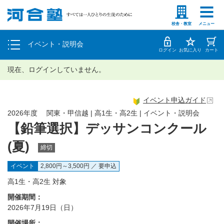
塾生の方
高等学校の先生
個別相談
校舎・教室
メニュー
イベント・説明会
体験授業
ログイン
お気に入り
カート
現在、ログインしていません。
イベント申込ガイド
2026年度 関東・甲信越 | 高1生・高2生 | イベント・説明会
【鉛筆選択】デッサンコンクール
(夏)
締切
イベント
2,800円～3,500円 ／ 要申込
高1生・高2生 対象
開催期間：
2026年7月19日（日）
開催場所：