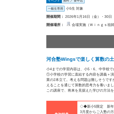
イベント
無料 ／ 要申込
小5生 対象
一般生専用
開催期間：
2026年1月16日（金）・30
開催場所：
会場実施（Ｗｉｎｇｓ祖
河合塾Wingsで楽しく算数の
小4までの学習内容は、小5・6、中学校
①小学校の学習に直結する内容を講義＋演
業の2本立て。考える問題は難しそうです
えることを通じて算数的思考力を養いまし
この講座で、将来を見据えた学びの方法を
◇◆新小5限定 新
3月度からご入塾の