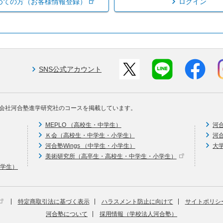
めての方（お客様情報登録）
ログイン
SNS公式アカウント
会社河合塾進学研究社のコースを掲載しています。
MEPLO （高校生・中学生）
河
Ｋ会（高校生・中学生・小学生）
河
河合塾Wings （中学生・小学生）
大
美術研究所（高卒生・高校生・中学生・小学生）
中学生）
特定商取引法に基づく表示
ハラスメント防止に向けて
サイトポリシ
河合塾について
採用情報（学校法人河合塾）