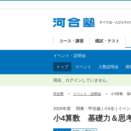
コース・講習
模試・テスト
イベント・説明会
トップ
イベント
入塾説明会
個
現在、ログインしていません。
河合塾
イベント・説明会
小4算数 基礎
2026年度 関東・甲信越 | 小5生 | イ
小4算数 基礎力＆思