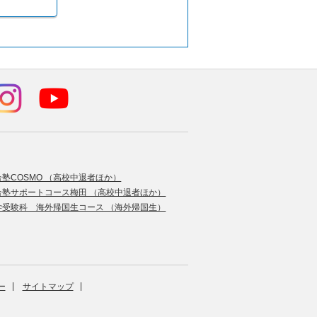
合塾COSMO （高校中退者ほか）
合塾サポートコース梅田 （高校中退者ほか）
学受験科 海外帰国生コース （海外帰国生）
ー
サイトマップ