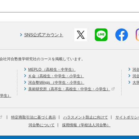
SNS公式アカウント
会社河合塾進学研究社のコースを掲載しています。
MEPLO （高校生・中学生）
河
Ｋ会（高校生・中学生・小学生）
河
河合塾Wings （中学生・小学生）
大
美術研究所（高卒生・高校生・中学生・小学生）
中学生）
特定商取引法に基づく表示
ハラスメント防止に向けて
サイトポリシ
河合塾について
採用情報（学校法人河合塾）