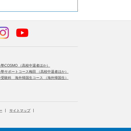
合塾COSMO （高校中退者ほか）
合塾サポートコース梅田 （高校中退者ほか）
学受験科 海外帰国生コース （海外帰国生）
ー
サイトマップ