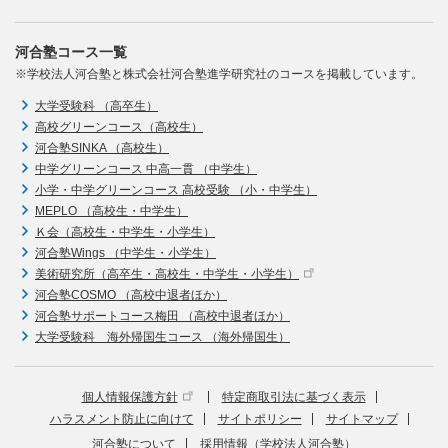
河合塾コース一覧
※学校法人河合塾と株式会社河合塾進学研究社のコースを掲載しています。
大学受験科 （高卒生）
高校グリーンコース（高校生）
河合塾SINKA （高校生）
中学グリーンコース 中高一貫 （中学生）
小学・中学グリーンコース 高校受験 （小・中学生）
MEPLO （高校生・中学生）
Ｋ会（高校生・中学生・小学生）
河合塾Wings （中学生・小学生）
美術研究所（高卒生・高校生・中学生・小学生）
河合塾COSMO （高校中退者ほか）
河合塾サポートコース梅田 （高校中退者ほか）
大学受験科 海外帰国生コース （海外帰国生）
個人情報保護方針
特定商取引法に基づく表示
ハラスメント防止に向けて
サイトポリシー
サイトマップ
河合塾について
採用情報（学校法人河合塾）