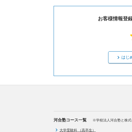
お客様情報登
はじ
河合塾コース一覧
※学校法人河合塾と株式
大学受験科 （高卒生）