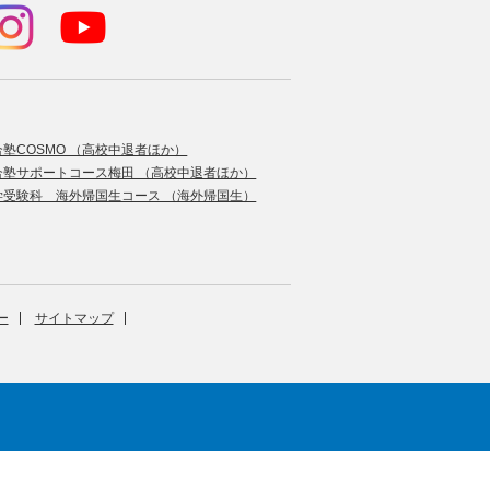
合塾COSMO （高校中退者ほか）
合塾サポートコース梅田 （高校中退者ほか）
学受験科 海外帰国生コース （海外帰国生）
ー
サイトマップ