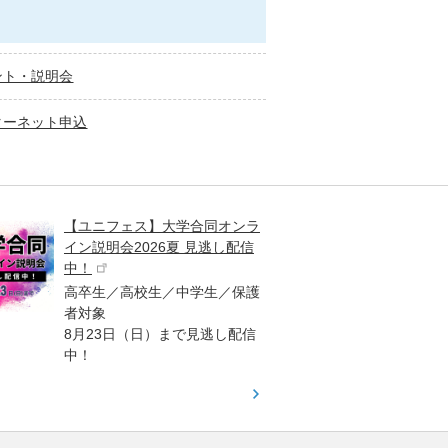
ント・説明会
ターネット申込
【ユニフェス】大学合同オンラ
大学受
イン説明会2026夏 見逃し配信
ント
中！
高校生
高卒生／高校生／中学生／保護
「栄冠
者対象
報が満
8月23日（日）まで見逃し配信
題集を
中！
す！