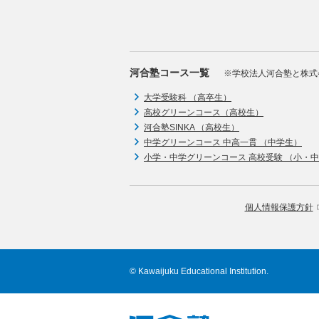
河合塾コース一覧
※学校法人河合塾と株式
大学受験科 （高卒生）
高校グリーンコース（高校生）
河合塾SINKA （高校生）
中学グリーンコース 中高一貫 （中学生）
小学・中学グリーンコース 高校受験 （小・
個人情報保護方針
© Kawaijuku Educational Institution.