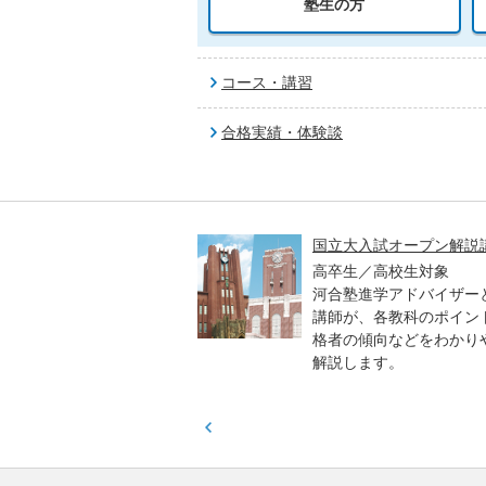
塾生の方
コース・講習
合格実績・体験談
高一貫校 中学生テスト
国立大入試オープン解説
貫校の中3生対象
高卒生／高校生対象
模のテストを受験して、
河合塾進学アドバイザー
実力と伸ばすべき力を知
講師が、各教科のポイン
格者の傾向などをわかり
解説します。