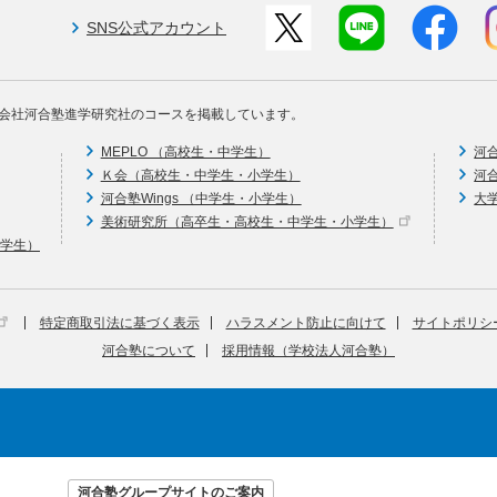
SNS公式アカウント
会社河合塾進学研究社のコースを掲載しています。
MEPLO （高校生・中学生）
河
Ｋ会（高校生・中学生・小学生）
河
河合塾Wings （中学生・小学生）
大
美術研究所（高卒生・高校生・中学生・小学生）
中学生）
特定商取引法に基づく表示
ハラスメント防止に向けて
サイトポリシ
河合塾について
採用情報（学校法人河合塾）
河合塾グループサイトのご案内