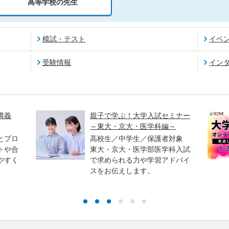
高等学校の先生
模試・テスト
イベ
受験情報
イン
講義
親子で学ぶ！大学入試セミナー
～東大・京大・医学科編～
とプロ
高校生／中学生／保護者対象
トや合
東大・京大・医学部医学科入試
やすく
で求められる力や学習アドバイ
スをお伝えします。