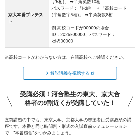
字5桁)」 ➡半角英数10桁
パスワード：「kd@」 + 「高校コード
京大本番プレテス
(半角数字5桁)」 ➡半角英数8桁
ト
例.高校コードが00000の場合
ID：2025k00000、パスワード：
kd@00000
※高校コードがわからない方は、在籍高校へご確認ください。
解説講義を視聴する
受講必須！河合塾生の東大、京大合
格者の9割近くが受講していた！
直前講習の中でも、東京大学、京都大学の志望者は受講必須の講
座です。本番と同じ時間割・形式の入試直前シミュレーション
で、”本番感覚”をつかみましょう。