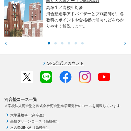
親子で学ぶ！大学入試セミナー ～東大・京
大・医学科編～
高校生／中学生／保護者対象
東大・京大・医学部医学科入試で求められ
る力や学習アドバイスをお伝えします。
SNS公式アカウント
河合塾コース一覧
※学校法人河合塾と株式会社河合塾進学研究社のコースを掲載しています。
大学受験科 （高卒生）
高校グリーンコース（高校生）
河合塾SINKA （高校生）