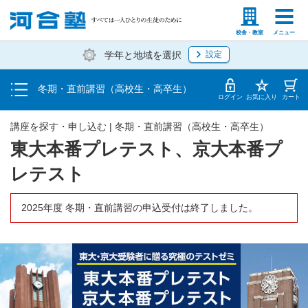
受講料・お申し込み方法
塾生の方
高等学校の先生
校舎・教室
メニュー
学年と地域を選択
設定
受講開始までの流れ
冬期・直前講習（高校生・高卒生）
校舎一覧
ログイン
お気に入り
カート
講座を探す・申し込む | 冬期・直前講習（高校生・高卒生）
東大本番プレテスト、京大本番プ
レテスト
2025年度 冬期・直前講習の申込受付は終了しました。