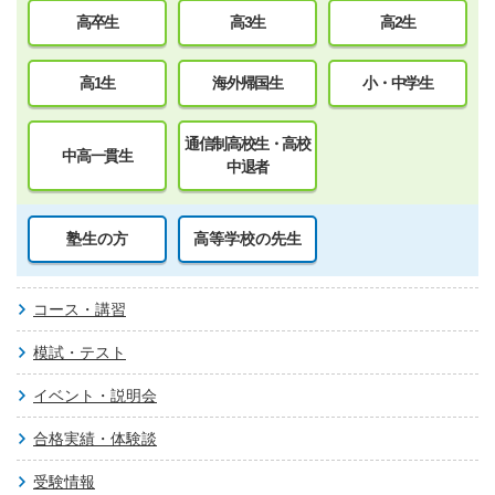
高卒生
高3生
高2生
高1生
海外帰国生
小・中学生
通信制高校生・高校
中高一貫生
中退者
塾生の方
高等学校の先生
コース・講習
模試・テスト
イベント・説明会
合格実績・体験談
受験情報