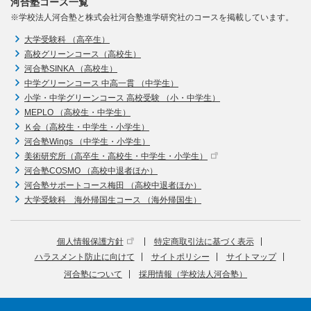
河合塾コース一覧
※学校法人河合塾と株式会社河合塾進学研究社のコースを掲載しています。
大学受験科 （高卒生）
高校グリーンコース（高校生）
河合塾SINKA （高校生）
中学グリーンコース 中高一貫 （中学生）
小学・中学グリーンコース 高校受験 （小・中学生）
MEPLO （高校生・中学生）
Ｋ会（高校生・中学生・小学生）
河合塾Wings （中学生・小学生）
美術研究所（高卒生・高校生・中学生・小学生）
河合塾COSMO （高校中退者ほか）
河合塾サポートコース梅田 （高校中退者ほか）
大学受験科 海外帰国生コース （海外帰国生）
個人情報保護方針
特定商取引法に基づく表示
ハラスメント防止に向けて
サイトポリシー
サイトマップ
河合塾について
採用情報（学校法人河合塾）