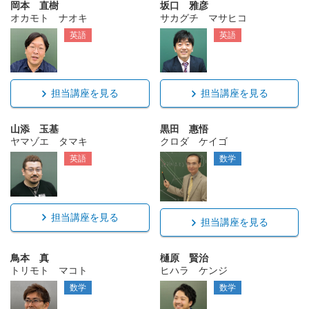
岡本 直樹
坂口 雅彦
オカモト ナオキ
サカグチ マサヒコ
英語
英語
担当講座を見る
担当講座を見る
山添 玉基
黒田 惠悟
ヤマゾエ タマキ
クロダ ケイゴ
英語
数学
担当講座を見る
担当講座を見る
鳥本 真
樋原 賢治
トリモト マコト
ヒハラ ケンジ
数学
数学