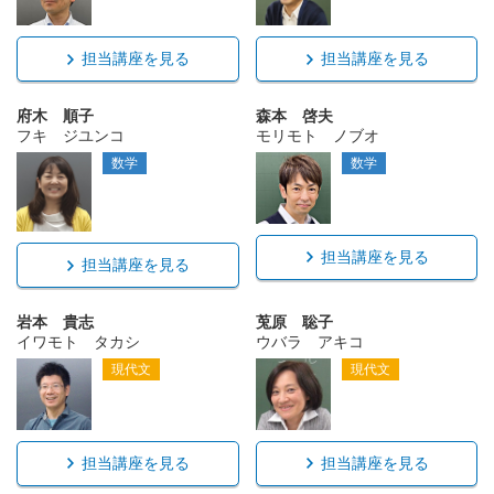
担当講座を見る
担当講座を見る
府木 順子
森本 啓夫
フキ ジユンコ
モリモト ノブオ
数学
数学
担当講座を見る
担当講座を見る
岩本 貴志
莵原 聡子
イワモト タカシ
ウバラ アキコ
現代文
現代文
担当講座を見る
担当講座を見る