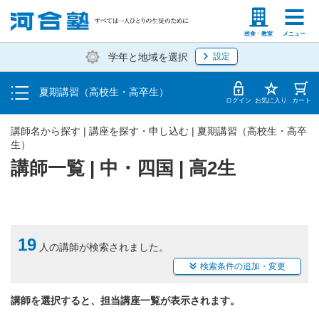
受講料・お申し込み方法
塾生の方
高等学校の先生
校舎・教室
メニュー
学年と地域を選択
設定
受講開始までの流れ
夏期講習（高校生・高卒生）
校舎・教室一覧
ログイン
お気に入り
カート
講師名から探す | 講座を探す・申し込む | 夏期講習（高校生・高卒
生）
講師一覧 | 中・四国 | 高2生
19
人の講師が検索されました。
検索条件の追加・変更
講師を選択すると、担当講座一覧が表示されます。