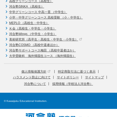
高校グリーンコース（高校生）
河合塾SINKA （高校生）
中学グリーンコース 中高一貫 （中学生）
小学・中学グリーンコース 高校受験 （小・中学生）
MEPLO （高校生・中学生）
Ｋ会（高校生・中学生・小学生）
河合塾Wings （中学生・小学生）
美術研究所（高卒生・高校生・中学生・小学生）
河合塾COSMO （高校中退者ほか）
河合塾サポートコース梅田 （高校中退者ほか）
大学受験科 海外帰国生コース （海外帰国生）
個人情報保護方針
特定商取引法に基づく表示
ハラスメント防止に向けて
サイトポリシー
サイトマップ
河合塾について
採用情報（学校法人河合塾）
© Kawaijuku Educational Institution.