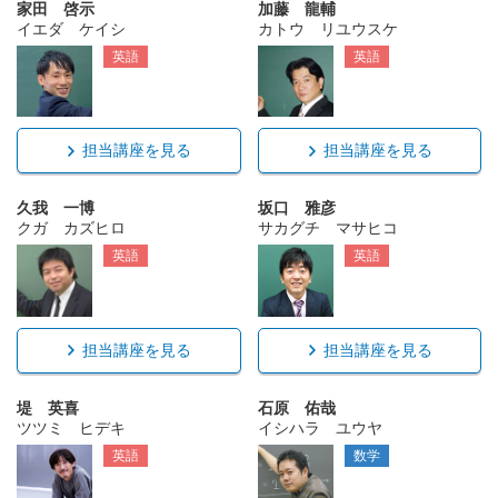
家田 啓示
加藤 龍輔
イエダ ケイシ
カトウ リユウスケ
英語
英語
担当講座を見る
担当講座を見る
久我 一博
坂口 雅彦
クガ カズヒロ
サカグチ マサヒコ
英語
英語
担当講座を見る
担当講座を見る
堤 英喜
石原 佑哉
ツツミ ヒデキ
イシハラ ユウヤ
英語
数学