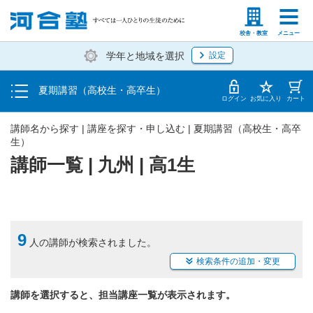
受講料・お申し込み方法
塾生の方
高等学校の先生
校舎・教室
メニュー
学年と地域を選択
設定
受講開始までの流れ
夏期講習（高校生・高卒生）
校舎・教室一覧
ログイン
お気に入り
カート
講師名から探す | 講座を探す・申し込む | 夏期講習（高校生・高卒
生）
講師一覧 | 九州 | 高1生
9
人の講師が検索されました。
検索条件の追加・変更
講師を選択すると、担当講座一覧が表示されます。