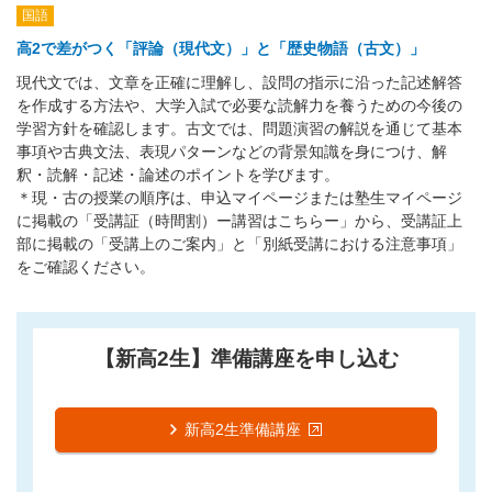
国語
高2で差がつく「評論（現代文）」と「歴史物語（古文）」
現代文では、文章を正確に理解し、設問の指示に沿った記述解答
を作成する方法や、大学入試で必要な読解力を養うための今後の
学習方針を確認します。古文では、問題演習の解説を通じて基本
事項や古典文法、表現パターンなどの背景知識を身につけ、解
釈・読解・記述・論述のポイントを学びます。
＊現・古の授業の順序は、申込マイページまたは塾生マイページ
に掲載の「受講証（時間割）ー講習はこちらー」から、受講証上
部に掲載の「受講上のご案内」と「別紙受講における注意事項」
をご確認ください。
【新高2生】準備講座を申し込む
新高2生準備講座