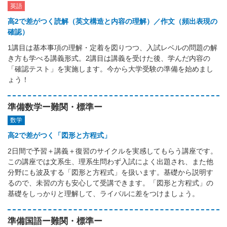
英語
高2で差がつく読解（英文構造と内容の理解）／作文（頻出表現の
確認）
1講目は基本事項の理解・定着を図りつつ、入試レベルの問題の解
き方も学べる講義形式。2講目は講義を受けた後、学んだ内容の
「確認テスト」を実施します。今から大学受験の準備を始めまし
ょう！
準備数学ー難関・標準ー
数学
高2で差がつく「図形と方程式」
2日間で予習＋講義＋復習のサイクルを実感してもらう講座です。
この講座では文系生、理系生問わず入試によく出題され、また他
分野にも波及する「図形と方程式」を扱います。基礎から説明す
るので、未習の方も安心して受講できます。「図形と方程式」の
基礎をしっかりと理解して、ライバルに差をつけましょう。
準備国語ー難関・標準ー