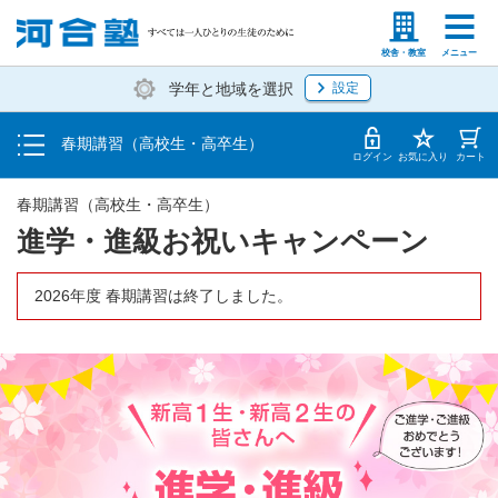
受講料・お申し込み方法
塾生の方
高等学校の先生
校舎・教室
メニュー
学年と地域を選択
設定
受講開始までの流れ
春期講習（高校生・高卒生）
校舎・教室一覧
ログイン
お気に入り
カート
春期講習（高校生・高卒生）
進学・進級お祝いキャンペーン
2026年度 春期講習は終了しました。