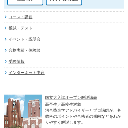
コース・講習
模試・テスト
イベント・説明会
合格実績・体験談
受験情報
インターネット申込
ン解説講義
親子で学ぶ！大学入
大・医学科編～
象
イザーとプロ講師が、各
高校生／中学生／
合格者の傾向などをわか
東大・京大・医学
す。
る力や学習アドバ