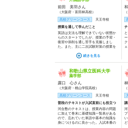
前田 美羽さん
（大阪府・富田林高校）
（
高校グリーンコース
天王寺校
授業を通して学んだこと
チ
英語は文法も理解できていない状態か
と
らのスタートでしたが、授業の予習・
ー
復習や添削を通し苦手を克服しまし
ク
た。また、主に二次試験対策の授業を
ェ
受けていましたが、共通テスト対策と
確
してのアドバイスもいただくことがで
続きを見る
て
き、共通テストと二次試験対策の両方
で成績の伸びを実感することができま
した。
和歌山県立医科大学
薬学部
露口 心さん
（大阪府・桃山学院高校）
（
高校グリーンコース
天王寺校
普段のテキストが入試直前にも役立つ
講
河合塾のテキストは、授業内容の問題
河
に加えて巻末に基礎知識一覧表がある
プ
ので、忘れていた単語や基本の知識を
い
身につけるのに良かった。入試本番の
ど
直前にもすぐにまとめられているもの
て