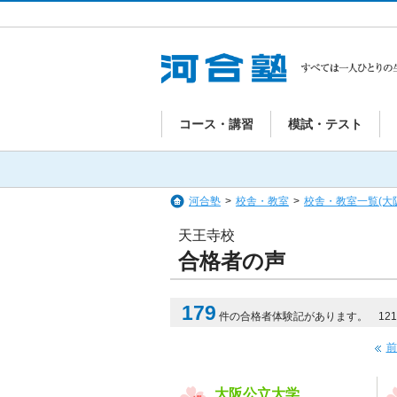
コース・講習
模試・テスト
河合塾
>
校舎・教室
>
校舎・教室一覧(大
天王寺校
合格者の声
179
件の合格者体験記があります。 121-
前
大阪公立大学