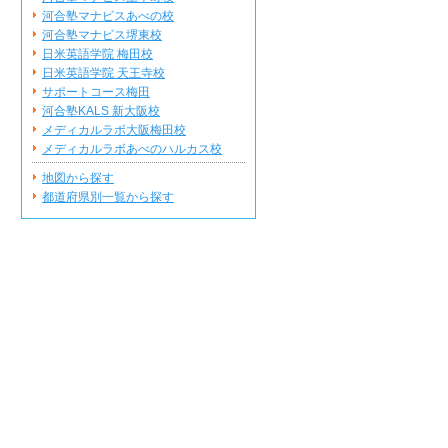
河合塾マナビスあべの校
河合塾マナビス堺東校
日米英語学院 梅田校
日米英語学院 天王寺校
サポートコース梅田
河合塾KALS 新大阪校
メディカルラボ大阪梅田校
メディカルラボあべのハルカス校
地図から探す
都道府県別一覧から探す