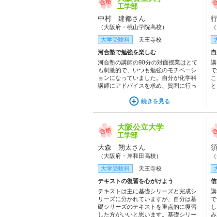
工学部
中村 建都さん
（大阪府・桃山学院高校）
（
大学受験科
天王寺校
河合塾で勉強を楽しむ
自
河合塾の講師の90分の対面授業はとて
講
も刺激的で、いつも勉強のモチベーシ
で
ョンになっていました。自分が化学科
こ
講師にアドバイスを求め、質問に行っ
と
たときも快く受けてくださり、自分に
イ
ぴったりな提案をしてもらえて、学力
続きを見る
タ
の伸びを実感することができ、浪人生
る
活を楽しく過ごせました。
も
大阪公立大学
工学部
大森 朔太さん
（大阪府・岸和田高校）
（
大学受験科
天王寺校
テキストの復習を心がけよう
信
テキストは主に基礎シリーズと完成シ
講
リーズに分かれていますが、自分は基
で
礎シリーズのテキストを重点的に復習
し
した方がいいと思います。基礎シリー
み