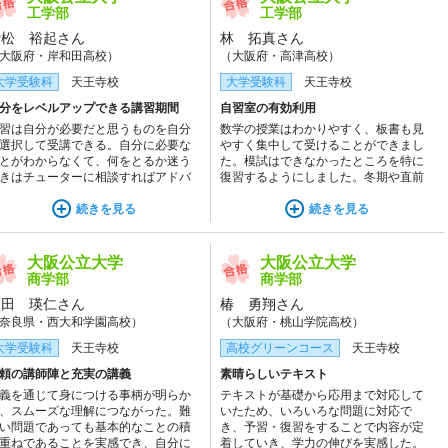
工学部
工学部
行松 裕起さん
林 拓真さん
大阪府・岸和田高校）
（大阪府・高津高校）
大学受験科
天王寺校
大学受験科
天王寺校
分をレベルアップできる講習期間
自習室の有効利用
習は自分が必要だと思うものを自分
数学の授業はわかりやすく、板書も見
選択して受講できる。自分に必要な
やすく集中して受けることができまし
とがわからなくて、何をとるか迷う
た。模試はできなかったところを特に
きはチューターに相談すればアドバ
復習するようにしました。冬期や直前
スをしてくれる。だから自分にピッ
期はなるべく校舎に来るようにして、
リの学習計画を立てることができ
続きを見る
過去問題を河合塾の自習室で多く解き
続きを見る
。化学の講習のテキストは復習問題
ました。
付いており、復習がはかどる。
大阪公立大学
大阪公立大学
商学部
商学部
須田 瑛仁さん
椿 勇翔さん
奈良県・西大和学園高校）
（大阪府・桃山学院高校）
大学受験科
天王寺校
高校グリーンコース
天王寺校
頼の講師陣と充実の講義
素晴らしいテキスト
義を通じて身につける事柄が明らか
テキストが基礎から応用まで対応して
、スムーズな理解につながった。難
いたため、いろいろな問題に対応で
い問題であっても基本的なことの積
き、予習・復習をすることで内容が定
重ねであることを実感でき、自分に
着していき、学力の伸びを実感した。