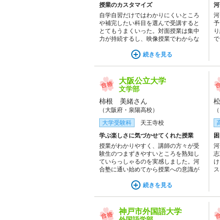
授業のカスタマイズ
河
自学自習だけではわかりにくいところ
河
や補完したい科目を選んで受講すると
予
とてもうまくいった。対面授業は集中
り
力が持続するし、映像授業でわからな
で
かったところだけ復習することも可能
て
だから、河合塾は自分にぴったりの授
続きを見る
み
業プランが組みやすい。
り
チ
本
大阪公立大学
文学部
柿根 美緒さん
（大阪府・泉陽高校）
（
大学受験科
天王寺校
学ぶ楽しさに気づかせてくれた授業
困
授業がわかりやすく、講師の方々が受
河
験生のつまずきやすいところを熟知し
志
ていらっしゃるのを実感しました。河
け
合塾に通い始めてから授業への意識が
ス
より高まり、予習・復習をしっかりし
お
ながら楽しく学ぶことができました。
続きを見る
神戸市外国語大学
外国語学部