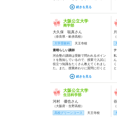
ズのテキストは入試問題を解くための
も
基礎がつまっており、定着させると秋
続きを見る
そ
にかけての成績の向上の糧になりま
の
す。また、完成シリーズのテキストは
志
予習のときによく思考すると後に成績
で
大阪公立大学
の伸びを実感できます。
商学部
大久保 聡真さん
（奈良県・畝傍高校）
（
大学受験科
天王寺校
素晴らしい講師
テ
河合塾の講師は受験で問われるポイン
私
トを熟知しているので、授業で入試に
ん
役立つ知識をたくさん教えてくれまし
く
た。また、授業終わりに質問に行くと
と
丁寧に対応してくださり、とても心強
自
かったです。
続きを見る
と
が
で
て
大阪公立大学
と
生活科学部
河村 優也さん
（大阪府・生野高校）
（
高校グリーンコース
天王寺校