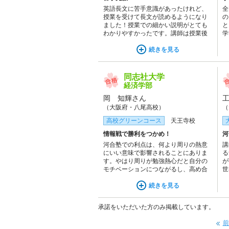
英語長文に苦手意識があったけれど、
全
授業を受けて長文が読めるようになり
の
ました！授業での細かい説明がとても
と
わかりやすかったです。講師は授業後
学
の質問にも快く応じてくれました。あ
試
りがとうございました！
続きを見る
わ
れ
同志社大学
経済学部
岡 知輝さん
（大阪府・八尾高校）
（
高校グリーンコース
天王寺校
情報戦で勝利をつかめ！
河
河合塾での利点は、何より周りの熱意
講
にいい意味で影響されることにありま
る
す。やはり周りが勉強熱心だと自分の
が
モチベーションにつながるし、高め合
世
える友達もたくさんできました。その
る
うえチューターはためになるアドバイ
続きを見る
スをくれ、有益な情報を得られて、河
合塾に入って良かったと思います。
承諾をいただいた方のみ掲載しています。
前