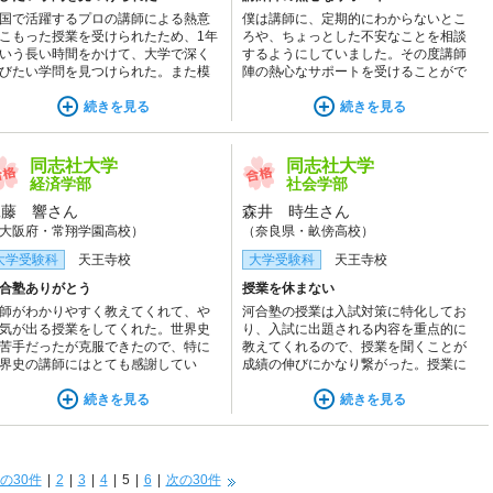
国で活躍するプロの講師による熱意
僕は講師に、定期的にわからないとこ
こもった授業を受けられたため、1年
ろや、ちょっとした不安なことを相談
いう長い時間をかけて、大学で深く
するようにしていました。その度講師
びたい学問を見つけられた。また模
陣の熱心なサポートを受けることがで
ごとに変動する志願者動向が一目で
きたので、志望校合格に向けて1年間ブ
かる入試情報冊子が定期的に配付さ
続きを見る
レずに勉強し続けることができまし
続きを見る
るため、受験校選びに役立った。
た。
同志社大学
同志社大学
経済学部
社会学部
工藤 響さん
森井 時生さん
大阪府・常翔学園高校）
（奈良県・畝傍高校）
大学受験科
天王寺校
大学受験科
天王寺校
合塾ありがとう
授業を休まない
師がわかりやすく教えてくれて、や
河合塾の授業は入試対策に特化してお
気が出る授業をしてくれた。世界史
り、入試に出題される内容を重点的に
苦手だったが克服できたので、特に
教えてくれるので、授業を聞くことが
界史の講師にはとても感謝してい
成績の伸びにかなり繋がった。授業に
。
は休まず毎日出席することが大事！
続きを見る
続きを見る
の30件
|
2
|
3
|
4
|
5
|
6
|
次の30件