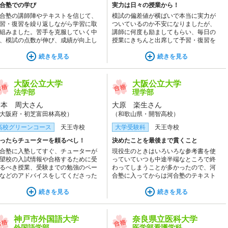
合塾での学び
実力は日々の授業から！
合塾の講師陣やテキストを信じて、
模試の偏差値が横ばいで本当に実力が
習・復習を繰り返しながら学習に取
ついているのか不安になりましたが、
組みました。苦手を克服していく中
講師に何度も励ましてもらい、毎日の
、模試の点数が伸び、成績が向上し
授業にきちんと出席して予習・復習を
いることを実感できました。その積
きっちりしているから大丈夫だと自分
重ねが入試本番での自信にもつなが
続きを見る
を鼓舞して、自信を確かなものにしま
続きを見る
ました。支えてくださった講師陣や
した。
ューターに心から感謝しています。
当にありがとうございました！
大阪公立大学
大阪公立大学
法学部
理学部
松本 周大さん
大原 楽生さん
大阪府・初芝富田林高校）
（和歌山県・開智高校）
高校グリーンコース
天王寺校
大学受験科
天王寺校
ったらチューターを頼るべし！
決めたことを最後まで貫くこと
合塾に入塾してすぐ、チューターが
現役生のときはいろいろな参考書を使
望校の入試情報や合格するために受
っていていつも中途半端なところで終
るべき授業、受験までの勉強のペー
わってしまうことが多かったので、河
などのアドバイスをしてくださった
合塾に入ってからは河合塾のテキスト
かげで、合格できたと思います。
だけを信じて取り組むと決めました。
続きを見る
自信を持って問題を解くことができる
続きを見る
ようになり、去年は苦手だった化学や
地理の問題が自信を持って答えられる
ようになりました。
神戸市外国語大学
奈良県立医科大学
外国語学部
医学部看護学科