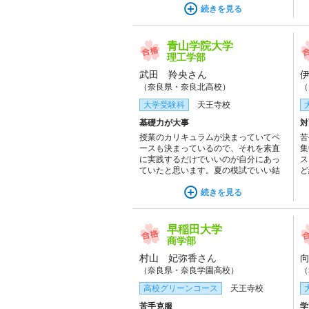
を確認できて良かった。
続きを見る
げ
た
た
青山学院大学
理工学部
武田 羚央さん
（奈良県・奈良北高校）
（
大学受験科
天王寺校
基礎力が大事
対
授業のカリキュラムが決まっていてペ
苦
ースも決まっているので、それを素直
集
に実践するだけでいいのが自分にあっ
ス
ていたと思います。夏の模試でいい結
ど
果が出て基礎力が明らかに伸びている
立
ことを実感しました。
続きを見る
早稲田大学
商学部
村山 妃弥香さん
（奈良県・奈良学園高校）
（
高校グリーンコース
天王寺校
苦手克服
学