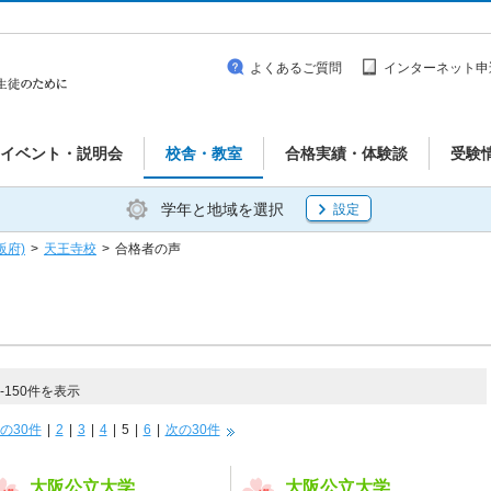
よくあるご質問
インターネット申
イベント・説明会
校舎・教室
合格実績・体験談
受験
学年と地域を選択
設定
阪府)
>
天王寺校
>
合格者の声
150件を表示
の30件
|
2
|
3
|
4
|
5
|
6
|
次の30件
大阪公立大学
大阪公立大学