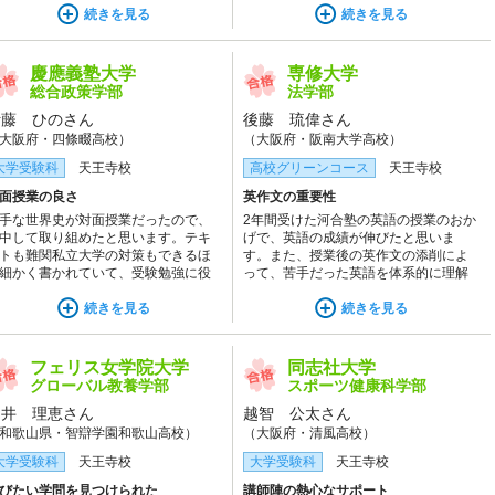
ながら勉強法を教えてくださいまし
続きを見る
ても助かりました。
続きを見る
。成績がすごく伸びたと感じまし
。
慶應義塾大学
専修大学
総合政策学部
法学部
伊藤 ひのさん
後藤 琉偉さん
大阪府・四條畷高校）
（大阪府・阪南大学高校）
大学受験科
天王寺校
高校グリーンコース
天王寺校
面授業の良さ
英作文の重要性
手な世界史が対面授業だったので、
2年間受けた河合塾の英語の授業のおか
中して取り組めたと思います。テキ
げで、英語の成績が伸びたと思いま
トも難関私立大学の対策もできるほ
す。また、授業後の英作文の添削によ
細かく書かれていて、受験勉強に役
って、苦手だった英語を体系的に理解
てることができました。
することができたと思っています。
続きを見る
続きを見る
フェリス女学院大学
同志社大学
グローバル教養学部
スポーツ健康科学部
向井 理恵さん
越智 公太さん
和歌山県・智辯学園和歌山高校）
（大阪府・清風高校）
大学受験科
天王寺校
大学受験科
天王寺校
びたい学問を見つけられた
講師陣の熱心なサポート