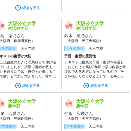
できると思え、自信につながった。
して何より、これらに通底している
続きを見る
は、河合塾の講師陣についていけば
望校に合格できる、という固い信頼
あることは強調しておきたい。
大阪公立大学
大阪公立大学
生活科学部
生活科学部
片岡 梨乃さん
鈴木 綾乃さん
大阪府・岸和田高校）
（大阪府・天王寺高校）
大学受験科
天王寺校
大学受験科
天王寺校
キストの復習が大切！
予習・復習の重要性
は現役生のときに理系科目で伸び悩
テキストは授業の予習・復習を毎週し
でいましたが、授業で講師が教えて
ておくだけで高校3年間で学ぶ内容が総
れる通りに予習・復習を心掛けるこ
復習できる内容になっているので、そ
で解ける問題が増えました。昨年は
こを抜かりなくやることで、苦手だっ
分の勉強方法は間違っているのでは
た数学の偏差値が高校3年生のときから
不安に思いながら勉強していました
続きを見る
10以上も上がりました。
続きを見る
、この1年は河合塾のテキストが信頼
きるものであることを講師が断言し
くださったおかげで、信じて進むこ
大阪公立大学
大阪公立大学
ができました。
農学部
農学部
谷尾 心愛さん
住永 和理さん
大阪府・三国丘高校）
（大阪府・天王寺高校）
大学受験科
天王寺校
大学受験科
天王寺校