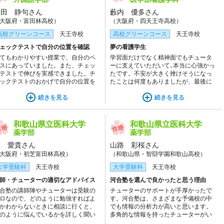
和田 静句さん
藪内 優多さん
大阪府・富田林高校）
（大阪府・四天王寺高校）
高校グリーンコース
天王寺校
高校グリーンコース
天王寺校
ェックテストで自分の位置を確認
夢の看護学生
てもわかりやすい授業で、自分のペ
学習面だけでなく精神面でもチュータ
スにあっていました。また、チェッ
ーに支えていただいて､本当に心強かっ
テストで伸びを実感できました。チ
たです。不安が大きく挫けそうになっ
ックテストのおかげで自分の位置を
たことは何度もありましたが、最後に
認しながら勉強を進めることができ
最高の結果を出すことができて良かっ
良かったです。
続きを見る
たです。救急でたくさん経験を積んで､
続きを見る
立派なDMAT看護師になります！！
和歌山県立医科大学
和歌山県立医科大学
薬学部
薬学部
林 愛貴さん
山路 彩桜さん
大阪府・初芝富田林高校）
（和歌山県・智辯学園和歌山高校）
大学受験科
天王寺校
大学受験科
天王寺校
師・チューターの適切なアドバイス
河合塾を選んで良かったと思う理由
合塾の講師陣やチューターは受験の
チューターのサポートが手厚かったで
ロなので、どのように勉強すればよ
す。河合塾は、さまざまな予備校の中
かわからないときに相談に行くと、
でも情報の分析力が高いと思います。
のように悩んでいるかを詳しく聞い
多角的な情報を持ったチューターがい
くださったうえで、具体的な例を挙
つでもアドバイスしてくださるのがと