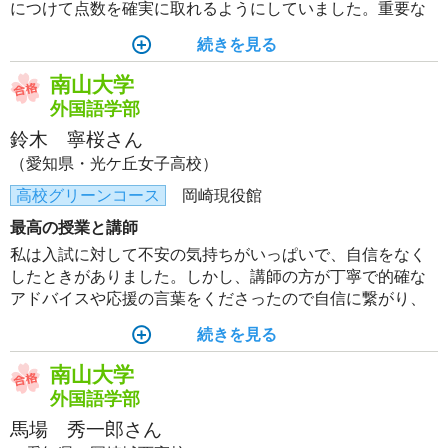
につけて点数を確実に取れるようにしていました。重要な
点がよくまとめられているため個人的には河合塾のテキス
続きを見る
トのみで対策は十分だと思っています。テキストに載って
いる問題も良問ばかりです。
南山大学
外国語学部
鈴木 寧桜さん
（愛知県・光ケ丘女子高校）
高校グリーンコース
岡崎現役館
最高の授業と講師
私は入試に対して不安の気持ちがいっぱいで、自信をなく
したときがありました。しかし、講師の方が丁寧で的確な
アドバイスや応援の言葉をくださったので自信に繋がり、
精神面で多くのサポートをしてもらいました。また、質問
続きを見る
や相談がしやすい雰囲気で心強く、受講するたびに自分の
成長を目に見えて感じました。
南山大学
外国語学部
馬場 秀一郎さん