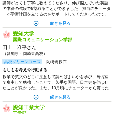
講師がとても丁寧に教えてくださり、伸び悩んでいた英語
の本番の試験で9割取ることができました。担当のチュータ
ーが学習計画を立てるのをサポートしてくださったので、
勉強の仕方がわからなかった私でもモチベーションを保ち
続きを見る
ながら勉強を続けることができました。
愛知大学
国際コミュニケーション学部
田上 准平さん
（愛知県・岡崎東高校）
高校グリーンコース
岡崎現役館
もしもを考え今行動する
授業で英文のどこに注意して読めばよいかを学び、自習室
で集中して勉強したことで、苦手な国語、日本史を伸ばせ
たことが良かった。また、10月頃にチューターから貰った
学習計画表を利用して、少し先を見据えた行動ができた。
続きを見る
今まではがむしゃらにノートに書いて勉強すれば成績は伸
びると思っていたので、「勉強」についての考え方が変わ
愛知工業大学
った。
工学部