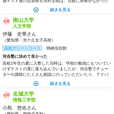
通テスト後の志望校を決める際は、点数に余裕がなかった
ためすごく悩んでいましたが、チューターと面談をしたこ
続きを見る
とで後悔のない決断をできたと思います。
南山大学
人文学部
伊藤 史華さん
（愛知県・光ケ丘女子高校）
高校グリーンコース
岡崎現役館
河合塾に決めて良かった
高校1年生の夏に入塾した当時は、学校の勉強にもついてい
けずテストの度に落ち込んでいましたが、河合塾でチュー
ターや講師にたくさん相談にのっていただいたり、アドバ
イスをいただけたことで自分が行けると思ってもいなかっ
続きを見る
た大学に合格することができました。お世話になったチュ
ーターや講師の方々には本当に感謝しています。
名城大学
情報工学部
小島 悠佑さん
（愛知県・岡崎北高校）