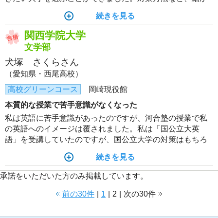
いことも親身に教えてくださったので、受験に対する不安
続きを見る
が解消されました。
関西学院大学
文学部
犬塚 さくらさん
（愛知県・西尾高校）
高校グリーンコース
岡崎現役館
本質的な授業で苦手意識がなくなった
私は英語に苦手意識があったのですが、河合塾の授業で私
の英語へのイメージは覆されました。私は「国公立大英
語」を受講していたのですが、国公立大学の対策はもちろ
ん、大学入学後を見据えた本格的な授業で知的好奇心がか
続きを見る
き立てられました。その結果、英語の成績は劇的に伸び、
夏の全統共通テスト模試では5割ほどの得点だったのが、本
承諾をいただいた方のみ掲載しています。
番では85点という好成績を収めました。
前の30件
|
1
|
2
|
次の30件