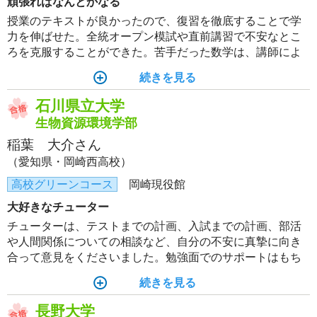
頑張ればなんとかなる
授業のテキストが良かったので、復習を徹底することで学
力を伸ばせた。全統オープン模試や直前講習で不安なとこ
ろを克服することができた。苦手だった数学は、講師によ
る授業やテキストのおかげで克服できて良かった。
続きを見る
石川県立大学
生物資源環境学部
稲葉 大介さん
（愛知県・岡崎西高校）
高校グリーンコース
岡崎現役館
大好きなチューター
チューターは、テストまでの計画、入試までの計画、部活
や人間関係についての相談など、自分の不安に真摯に向き
合って意見をくださいました。勉強面でのサポートはもち
ろん、生活面でも心の支えになってくれたことが多々あ
続きを見る
り、担当チューターには感謝してもしきれません。
長野大学