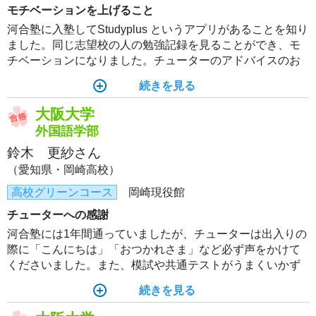
モチベーションを上げること
河合塾に入塾してStudyplus というアプリがあることを知り
ました。同じ志望校の人の勉強記録を見ることができ、モ
チベーションになりました。チューターのアドバイスのお
かげで勉強計画を立てやすかったです。ガイダンスや個人
続きを見る
面談で入試まで時間がないことを実感することができ、や
る気が出ました。
大阪大学
外国語学部
鈴木 更紗さん
（愛知県・岡崎高校）
高校グリーンコース
岡崎現役館
チューターへの感謝
河合塾には1年間通っていましたが、チューターは出入りの
際に「こんにちは」「おつかれさま」など必ず声をかけて
くださいました。また、模試や共通テストがうまくいかず
落ち込んだときにたくさん慰めてくださって、勉強法や対
続きを見る
策を一緒に考えてくださいました。チューターがいたおか
げで最後まで頑張ることができました。