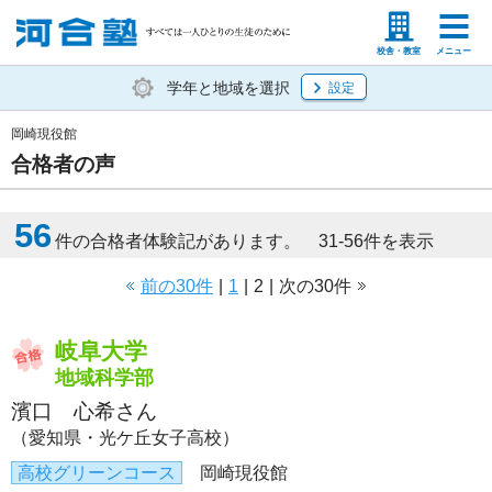
塾生の方
高等学校の先生
校舎・教室
メニュー
学年と地域を選択
設定
岡崎現役館
合格者の声
56
件の合格者体験記があります。 31-56件を表示
前の30件
|
1
|
2
|
次の30件
岐阜大学
地域科学部
濱口 心希さん
（愛知県・光ケ丘女子高校）
高校グリーンコース
岡崎現役館