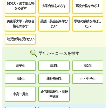
難関大・医学部合格
大学合格をめざす
高校合格をめざす
をめざす
美術系大学・高校合
英語・英会話を学び
学校の成績を伸ばし
格をめざす
たい
たい
幼児教育を受けたい
学年からコースを探す
高卒生
高3生
高2生
高1生
海外帰国生
小・中学生
通信制高校生・高校
中高一貫生
中退者