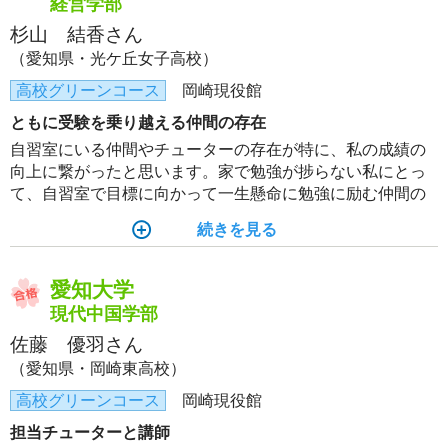
経営学部
杉山 結香さん
（愛知県・光ケ丘女子高校）
高校グリーンコース
岡崎現役館
ともに受験を乗り越える仲間の存在
自習室にいる仲間やチューターの存在が特に、私の成績の
向上に繋がったと思います。家で勉強が捗らない私にとっ
て、自習室で目標に向かって一生懸命に勉強に励む仲間の
存在は、とても力になりました。また、進路に悩んだ際
続きを見る
に、親身になって相談に乗ってくださったチューターの存
在はとても心強かったです。
愛知大学
現代中国学部
佐藤 優羽さん
（愛知県・岡崎東高校）
高校グリーンコース
岡崎現役館
担当チューターと講師