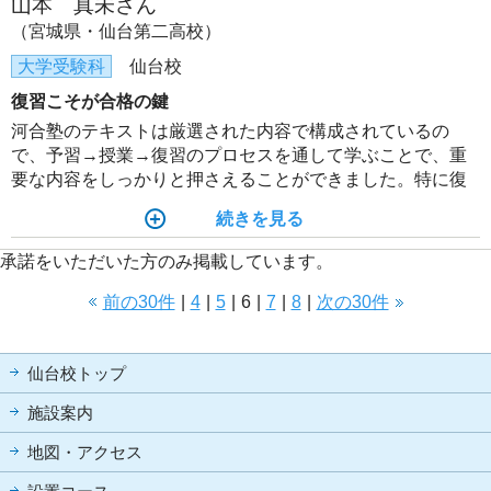
山本 真未さん
（宮城県・仙台第二高校）
大学受験科
仙台校
復習こそが合格の鍵
河合塾のテキストは厳選された内容で構成されているの
で、予習→授業→復習のプロセスを通して学ぶことで、重
要な内容をしっかりと押さえることができました。特に復
習を繰り返して定着させることにより、伸びを実感するこ
続きを見る
とができたと思います。
承諾をいただいた方のみ掲載しています。
前の30件
|
4
|
5
|
6
|
7
|
8
|
次の30件
仙台校トップ
施設案内
地図・アクセス