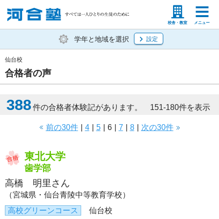
塾生の方
高等学校の先生
校舎・教室
メニュー
学年と地域を選択
設定
仙台校
合格者の声
388
件の合格者体験記があります。 151-180件を表示
前の30件
|
4
|
5
|
6
|
7
|
8
|
次の30件
東北大学
歯学部
高橋 明里さん
（宮城県・仙台青陵中等教育学校）
高校グリーンコース
仙台校