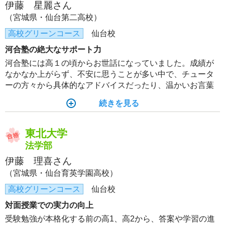
伊藤 星麗さん
（宮城県・仙台第二高校）
高校グリーンコース
仙台校
河合塾の絶大なサポート力
河合塾には高１の頃からお世話になっていました。成績が
なかなか上がらず、不安に思うことが多い中で、チュータ
ーの方々から具体的なアドバイスだったり、温かいお言葉
を頂き、やる気や安心に繋がりました。特に、受験直前にS
続きを見る
tudyplusでメッセージを頂いたり、面談していただいたとき
は勇気を頂けました。ありがとうございました。
東北大学
法学部
伊藤 理喜さん
（宮城県・仙台育英学園高校）
高校グリーンコース
仙台校
対面授業での実力の向上
受験勉強が本格化する前の高1、高2から、答案や学習の進