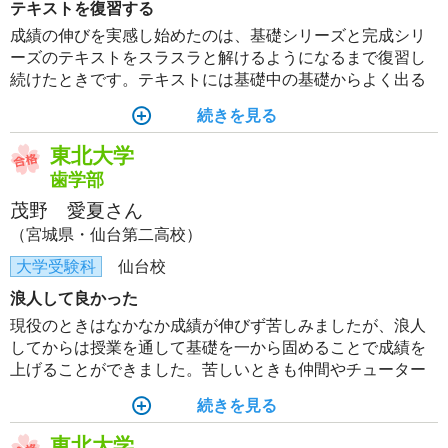
テキストを復習する
成績の伸びを実感し始めたのは、基礎シリーズと完成シリ
ーズのテキストをスラスラと解けるようになるまで復習し
続けたときです。テキストには基礎中の基礎からよく出る
重要な問題まですべて含まれているので、この1冊を完璧に
続きを見る
すれば入試問題は解けるようになると思います。
東北大学
歯学部
茂野 愛夏さん
（宮城県・仙台第二高校）
大学受験科
仙台校
浪人して良かった
現役のときはなかなか成績が伸びず苦しみましたが、浪人
してからは授業を通して基礎を一から固めることで成績を
上げることができました。苦しいときも仲間やチューター
の支えのおかげで最後までモチベーションを保つことがで
続きを見る
きました。
東北大学