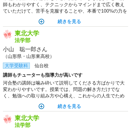
師もわかりやすく、テクニックからマインドまで広く教え
ていただけて、苦手を克服することや、本番で100%の力を
発揮することができました。テキストは東北大の傾向にあ
続きを見る
ったものが中心で、繰り返し解くことで、実戦的な演習が
できました。河合塾でなければ合格できなかったと思いま
東北大学
す。
法学部
小山 聡一郎さん
（山形県・山形東高校）
大学受験科
仙台校
講師もチューターも指導力が高いです
河合塾の講師は噛み砕いて説明してくださる方ばかりで大
変わかりやすいです。授業では、問題の解き方だけでな
く、勉強への取り組み方や心構え、これからの人生でため
になることなども教えてくれたので、やる気を保って勉強
続きを見る
することができました。また、講師陣に答案を何度も何度
も見ていただいたので、大幅に力を伸ばすことができまし
東北大学
た。
法学部