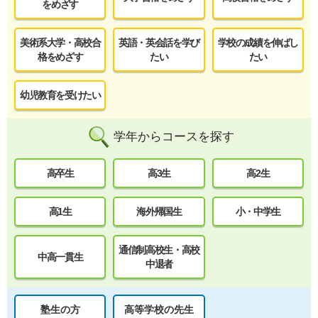
をめざす
美術系大学・高校合
英語・英会話を学び
学校の成績を伸ばし
格をめざす
たい
たい
幼児教育を受けたい
学年からコースを探す
高卒生
高3生
高2生
高1生
海外帰国生
小・中学生
通信制高校生・高校
中高一貫生
中退者
塾生の方
高等学校の先生