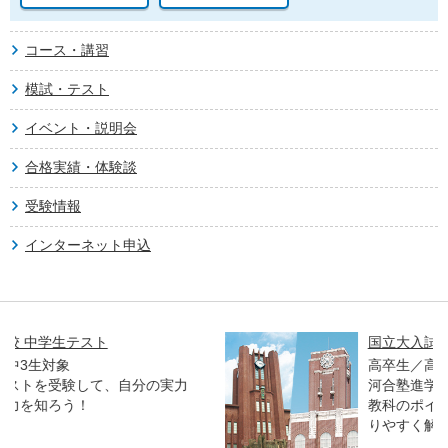
コース・講習
模試・テスト
イベント・説明会
合格実績・体験談
受験情報
インターネット申込
国立大入試オープン解説講義
高卒生／高校生対象
河合塾進学アドバイザーとプロ講師が、各
教科のポイントや合格者の傾向などをわか
りやすく解説します。