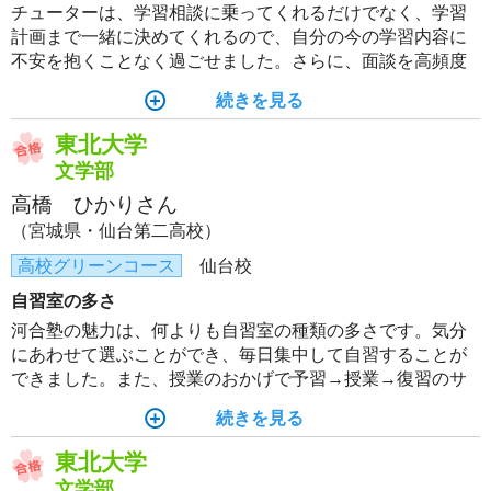
チューターは、学習相談に乗ってくれるだけでなく、学習
計画まで一緒に決めてくれるので、自分の今の学習内容に
不安を抱くことなく過ごせました。さらに、面談を高頻度
で行ってくれるので、勉強面だけでなく、生活面の細かい
続きを見る
アドバイスまでしてくれました。
東北大学
文学部
高橋 ひかりさん
（宮城県・仙台第二高校）
高校グリーンコース
仙台校
自習室の多さ
河合塾の魅力は、何よりも自習室の種類の多さです。気分
にあわせて選ぶことができ、毎日集中して自習することが
できました。また、授業のおかげで予習→授業→復習のサ
イクルが定着して、学習習慣が身につきました。授業以外
続きを見る
でも講師の方々にたくさんのアドバイスを頂けたことが、
入試本番の大きな心の支えとなりました。
東北大学
文学部