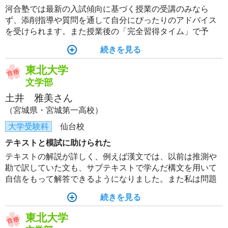
河合塾では最新の入試傾向に基づく授業の受講のみなら
ず、添削指導や質問を通して自分にぴったりのアドバイス
を受けられます。また授業後の「完全習得タイム」で予
習・復習のサイクルが自ずと確立されるでしょう。さらに
続きを見る
受験のプロの講師から時期にあったアドバイスをいただく
ことでモチベーションを維持できるので、合格一直線間違
東北大学
いなしです。
文学部
土井 雅美さん
（宮城県・宮城第一高校）
大学受験科
仙台校
テキストと模試に助けられた
テキストの解説が詳しく、例えば漢文では、以前は推測や
勘で訳していた文も、サブテキストで学んだ構文を用いて
自信をもって解答できるようになりました。また私は問題
を解くスピードが遅いことに悩んでいましたが、模試、特
続きを見る
に東北大入試オープンは時間配分の感覚をつかむのにとて
も役立ち、本番では国語や英語を時間内に解ききれまし
東北大学
た。