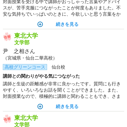
対面授業を受ける中で講師がおっしゃった言葉やアドバイ
スが、苦手克服につながったことが何度もありました。不
安な気持ちでいっぱいのときに、今欲しいと思う言葉をか
けてくれて、たくさん笑わせてくれた講師の方々に本当に
続きを見る
感謝しています。
東北大学
文学部
尹 之相さん
（宮城県・仙台二華高校）
高校グリーンコース
仙台校
講師との関わりがやる気につながった
講師と生徒の距離感が非常に良かったです。質問にも行き
やすく、いろいろなお話を聞くことができました。また、
対面授業なので、積極的に講師と関わることもでき、さま
ざまな有益な情報を教わりました。冬期講習で講師陣から
続きを見る
最後の授業で激励をいただき、それを燃料にして頑張るこ
とができました。
東北大学
文学部