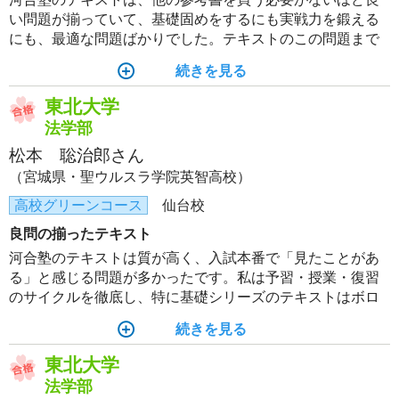
い問題が揃っていて、基礎固めをするにも実戦力を鍛える
にも、最適な問題ばかりでした。テキストのこの問題まで
やろう、というように、テキストをもとにすることで学習
続きを見る
計画を立てやすく、自分の課題を見つけやすかったと感じ
ています。
東北大学
法学部
松本 聡治郎さん
（宮城県・聖ウルスラ学院英智高校）
高校グリーンコース
仙台校
良問の揃ったテキスト
河合塾のテキストは質が高く、入試本番で「見たことがあ
る」と感じる問題が多かったです。私は予習・授業・復習
のサイクルを徹底し、特に基礎シリーズのテキストはボロ
ボロになるまで繰り返し解き直しました。良問を完璧に自
続きを見る
分のものにすることが、東北大合格への一番の近道だった
と実感しています。
東北大学
法学部