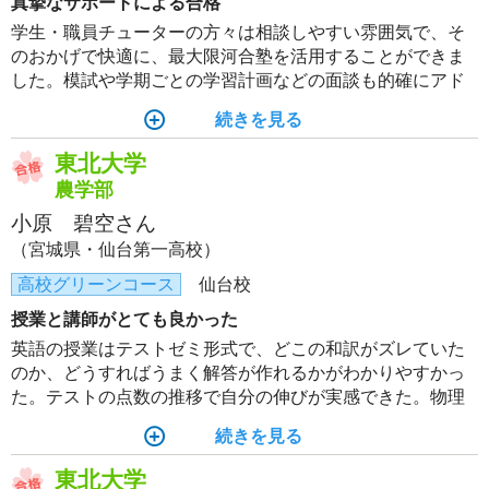
真摯なサポートによる合格
学生・職員チューターの方々は相談しやすい雰囲気で、そ
のおかげで快適に、最大限河合塾を活用することができま
した。模試や学期ごとの学習計画などの面談も的確にアド
バイスをいただいたので、計画を立てるのがスムーズに進
続きを見る
みました。勉強を進めるためのサポートがあったからこそ
の合格だったと思います。
東北大学
農学部
小原 碧空さん
（宮城県・仙台第一高校）
高校グリーンコース
仙台校
授業と講師がとても良かった
英語の授業はテストゼミ形式で、どこの和訳がズレていた
のか、どうすればうまく解答が作れるかがわかりやすかっ
た。テストの点数の推移で自分の伸びが実感できた。物理
の授業は、プリントがとてもわかりやすいし、世界が変わ
続きを見る
る。講師は、質問に対していつでも簡潔に分かりやすく教
えてくださる。河合塾の講師は全員とても優しいのでわか
東北大学