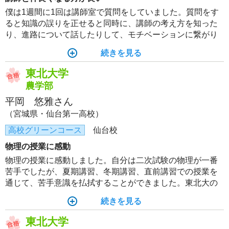
僕は1週間に1回は講師室で質問をしていました。質問をす
ると知識の誤りを正せると同時に、講師の考え方を知った
り、進路について話したりして、モチベーションに繋がり
ました。特に模試を作っている講師との会話は、よくある
続きを見る
間違いについて教えてくれるので、記述での留意点を意識
した答案作りに役立ちました。僕は東北大入試オープンを
東北大学
制作している講師が揃っている仙台校の環境を目一杯活用
農学部
できたと思います。
平岡 悠雅さん
（宮城県・仙台第一高校）
高校グリーンコース
仙台校
物理の授業に感動
物理の授業に感動しました。自分は二次試験の物理が一番
苦手でしたが、夏期講習、冬期講習、直前講習での授業を
通じて、苦手意識を払拭することができました。東北大の
出題傾向がよく研究された演習問題の解説を受け、問題を
続きを見る
解く思考のエッセンスを理解することで、自学自習におけ
る学習効率も向上したように感じました。
東北大学