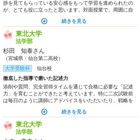
捗を見てもらっている安心感をもって学習を進められたの
が、とても役に立ったと思います。対面授業で、周囲に自
分と同様の立場のライバルがいるのが、学習のモチベーシ
続きを見る
ョンアップに繋がったと実感しています。
東北大学
法学部
杉田 知泰さん
（宮城県・仙台第二高校）
大学受験科
仙台校
徹底した指導で磨いた記述力
添削や質問、完全習得タイムを通じて合格に必要な「記述
力」を育むことができたと考えています。特に二次試験前
は毎日のように講師にアドバイスをいただいたり、戦略を
考えていただきました。得点できるようになるまで徹底し
続きを見る
て支えていただいたおかげで、合格をつかめました。
東北大学
法学部