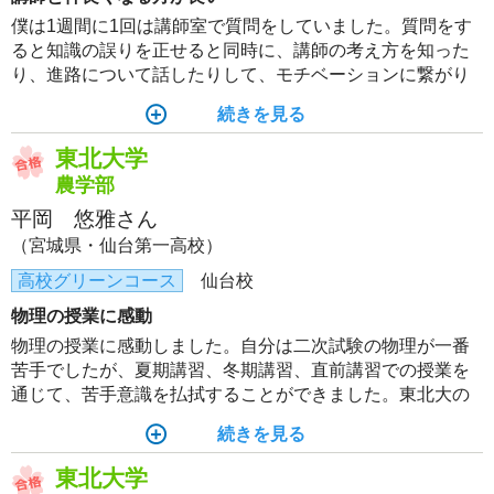
僕は1週間に1回は講師室で質問をしていました。質問をす
ると知識の誤りを正せると同時に、講師の考え方を知った
り、進路について話したりして、モチベーションに繋がり
ました。特に模試を作っている講師との会話は、よくある
続きを見る
間違いについて教えてくれるので、記述での留意点を意識
した答案作りに役立ちました。僕は東北大入試オープンを
東北大学
制作している講師が揃っている仙台校の環境を目一杯活用
農学部
できたと思います。
平岡 悠雅さん
（宮城県・仙台第一高校）
高校グリーンコース
仙台校
物理の授業に感動
物理の授業に感動しました。自分は二次試験の物理が一番
苦手でしたが、夏期講習、冬期講習、直前講習での授業を
通じて、苦手意識を払拭することができました。東北大の
出題傾向がよく研究された演習問題の解説を受け、問題を
続きを見る
解く思考のエッセンスを理解することで、自学自習におけ
る学習効率も向上したように感じました。
東北大学