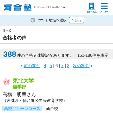
塾生の方
高等学校の先生
校舎・教室
メニュー
学年と地域を選択
設定
仙台校
合格者の声
388
件の合格者体験記があります。 151-180件を表示
前の30件
|
4
|
5
|
6
|
7
|
8
|
次の30件
東北大学
歯学部
高橋 明里さん
（宮城県・仙台青陵中等教育学校）
高校グリーンコース
仙台校