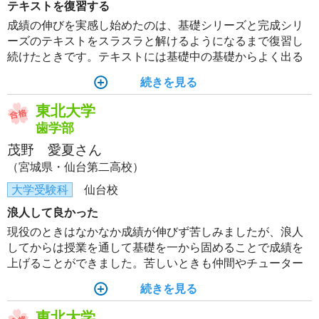
テキストを復習する
成績の伸びを実感し始めたのは、基礎シリーズと完成シリ
ーズのテキストをスラスラと解けるようになるまで復習し
続けたときです。テキストには基礎中の基礎からよく出る
重要な問題まですべて含まれているので、この1冊を完璧に
続きを見る
すれば入試問題は解けるようになると思います。
東北大学
歯学部
茂野 愛夏さん
（宮城県・仙台第二高校）
大学受験科
仙台校
浪人して良かった
現役のときはなかなか成績が伸びず苦しみましたが、浪人
してからは授業を通して基礎を一から固めることで成績を
上げることができました。苦しいときも仲間やチューター
の支えのおかげで最後までモチベーションを保つことがで
続きを見る
きました。
東北大学