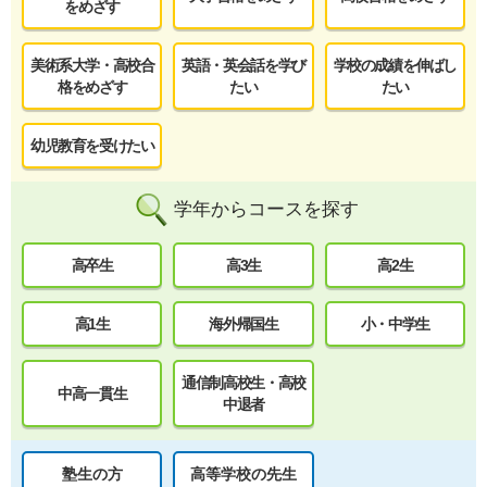
をめざす
美術系大学・高校合
英語・英会話を学び
学校の成績を伸ばし
格をめざす
たい
たい
幼児教育を受けたい
学年からコースを探す
高卒生
高3生
高2生
高1生
海外帰国生
小・中学生
通信制高校生・高校
中高一貫生
中退者
塾生の方
高等学校の先生