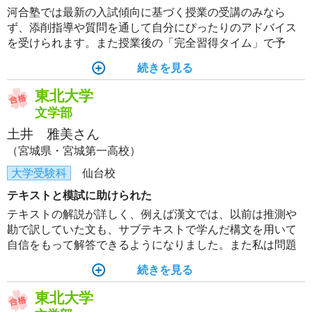
河合塾では最新の入試傾向に基づく授業の受講のみなら
ず、添削指導や質問を通して自分にぴったりのアドバイス
を受けられます。また授業後の「完全習得タイム」で予
習・復習のサイクルが自ずと確立されるでしょう。さらに
続きを見る
受験のプロの講師から時期にあったアドバイスをいただく
ことでモチベーションを維持できるので、合格一直線間違
東北大学
いなしです。
文学部
土井 雅美さん
（宮城県・宮城第一高校）
大学受験科
仙台校
テキストと模試に助けられた
テキストの解説が詳しく、例えば漢文では、以前は推測や
勘で訳していた文も、サブテキストで学んだ構文を用いて
自信をもって解答できるようになりました。また私は問題
を解くスピードが遅いことに悩んでいましたが、模試、特
続きを見る
に東北大入試オープンは時間配分の感覚をつかむのにとて
も役立ち、本番では国語や英語を時間内に解ききれまし
東北大学
た。