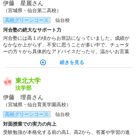
伊藤 星麗さん
（宮城県・仙台第二高校）
高校グリーンコース
仙台校
河合塾の絶大なサポート力
河合塾には高１の頃からお世話になっていました。成績が
なかなか上がらず、不安に思うことが多い中で、チュータ
ーの方々から具体的なアドバイスだったり、温かいお言葉
を頂き、やる気や安心に繋がりました。特に、受験直前にS
続きを見る
tudyplusでメッセージを頂いたり、面談していただいたとき
は勇気を頂けました。ありがとうございました。
東北大学
法学部
伊藤 理喜さん
（宮城県・仙台育英学園高校）
高校グリーンコース
仙台校
対面授業での実力の向上
受験勉強が本格化する前の高1、高2から、答案や学習の進