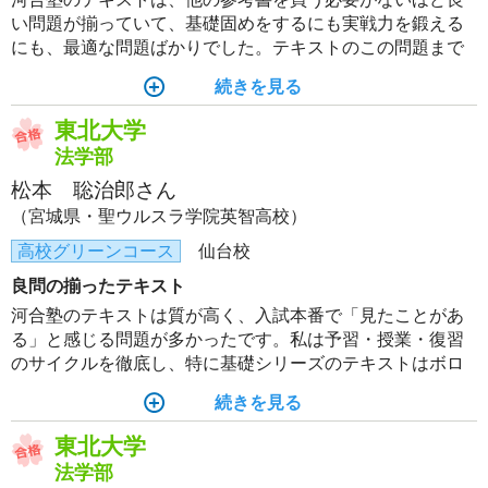
い問題が揃っていて、基礎固めをするにも実戦力を鍛える
にも、最適な問題ばかりでした。テキストのこの問題まで
やろう、というように、テキストをもとにすることで学習
続きを見る
計画を立てやすく、自分の課題を見つけやすかったと感じ
ています。
東北大学
法学部
松本 聡治郎さん
（宮城県・聖ウルスラ学院英智高校）
高校グリーンコース
仙台校
良問の揃ったテキスト
河合塾のテキストは質が高く、入試本番で「見たことがあ
る」と感じる問題が多かったです。私は予習・授業・復習
のサイクルを徹底し、特に基礎シリーズのテキストはボロ
ボロになるまで繰り返し解き直しました。良問を完璧に自
続きを見る
分のものにすることが、東北大合格への一番の近道だった
と実感しています。
東北大学
法学部