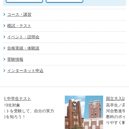
コース・講習
模試・テスト
イベント・説明会
合格実績・体験談
受験情報
インターネット申込
国立大入試オープン解説講義
高卒生／高校生対象
河合塾進学アドバイザーとプロ講師が、各
教科のポイントや合格者の傾向などをわか
りやすく解説します。