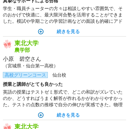
真摯なサポートによる合格
学生・職員チューターの方々は相談しやすい雰囲気で、そ
のおかげで快適に、最大限河合塾を活用することができま
した。模試や学期ごとの学習計画などの面談も的確にアド
バイスをいただいたので、計画を立てるのがスムーズに進
続きを見る
みました。勉強を進めるためのサポートがあったからこそ
の合格だったと思います。
東北大学
農学部
小原 碧空さん
（宮城県・仙台第一高校）
高校グリーンコース
仙台校
授業と講師がとても良かった
英語の授業はテストゼミ形式で、どこの和訳がズレていた
のか、どうすればうまく解答が作れるかがわかりやすかっ
た。テストの点数の推移で自分の伸びが実感できた。物理
の授業は、プリントがとてもわかりやすいし、世界が変わ
続きを見る
る。講師は、質問に対していつでも簡潔に分かりやすく教
えてくださる。河合塾の講師は全員とても優しいのでわか
東北大学