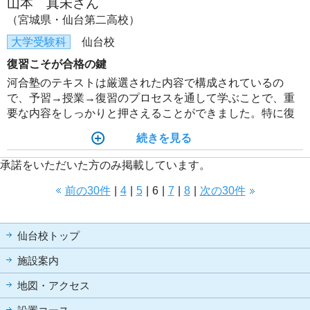
山本 真未さん
（宮城県・仙台第二高校）
大学受験科
仙台校
復習こそが合格の鍵
河合塾のテキストは厳選された内容で構成されているの
で、予習→授業→復習のプロセスを通して学ぶことで、重
要な内容をしっかりと押さえることができました。特に復
習を繰り返して定着させることにより、伸びを実感するこ
続きを見る
とができたと思います。
承諾をいただいた方のみ掲載しています。
前の30件
|
4
|
5
|
6
|
7
|
8
|
次の30件
仙台校トップ
施設案内
地図・アクセス