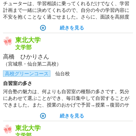
チューターは、学習相談に乗ってくれるだけでなく、学習
計画まで一緒に決めてくれるので、自分の今の学習内容に
不安を抱くことなく過ごせました。さらに、面談を高頻度
で行ってくれるので、勉強面だけでなく、生活面の細かい
続きを見る
アドバイスまでしてくれました。
東北大学
文学部
高橋 ひかりさん
（宮城県・仙台第二高校）
高校グリーンコース
仙台校
自習室の多さ
河合塾の魅力は、何よりも自習室の種類の多さです。気分
にあわせて選ぶことができ、毎日集中して自習することが
できました。また、授業のおかげで予習→授業→復習のサ
イクルが定着して、学習習慣が身につきました。授業以外
続きを見る
でも講師の方々にたくさんのアドバイスを頂けたことが、
入試本番の大きな心の支えとなりました。
東北大学
文学部