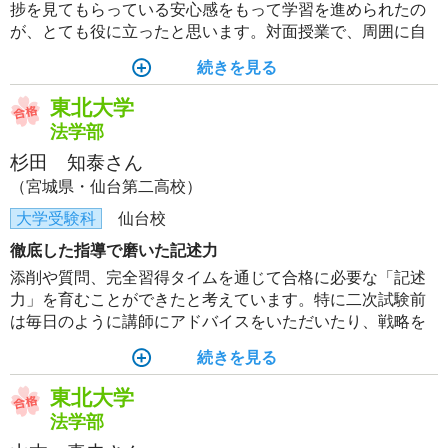
捗を見てもらっている安心感をもって学習を進められたの
が、とても役に立ったと思います。対面授業で、周囲に自
分と同様の立場のライバルがいるのが、学習のモチベーシ
続きを見る
ョンアップに繋がったと実感しています。
東北大学
法学部
杉田 知泰さん
（宮城県・仙台第二高校）
大学受験科
仙台校
徹底した指導で磨いた記述力
添削や質問、完全習得タイムを通じて合格に必要な「記述
力」を育むことができたと考えています。特に二次試験前
は毎日のように講師にアドバイスをいただいたり、戦略を
考えていただきました。得点できるようになるまで徹底し
続きを見る
て支えていただいたおかげで、合格をつかめました。
東北大学
法学部