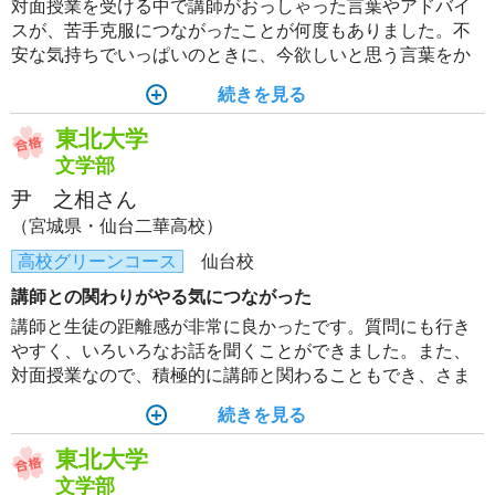
対面授業を受ける中で講師がおっしゃった言葉やアドバイ
スが、苦手克服につながったことが何度もありました。不
安な気持ちでいっぱいのときに、今欲しいと思う言葉をか
けてくれて、たくさん笑わせてくれた講師の方々に本当に
続きを見る
感謝しています。
東北大学
文学部
尹 之相さん
（宮城県・仙台二華高校）
高校グリーンコース
仙台校
講師との関わりがやる気につながった
講師と生徒の距離感が非常に良かったです。質問にも行き
やすく、いろいろなお話を聞くことができました。また、
対面授業なので、積極的に講師と関わることもでき、さま
ざまな有益な情報を教わりました。冬期講習で講師陣から
続きを見る
最後の授業で激励をいただき、それを燃料にして頑張るこ
とができました。
東北大学
文学部