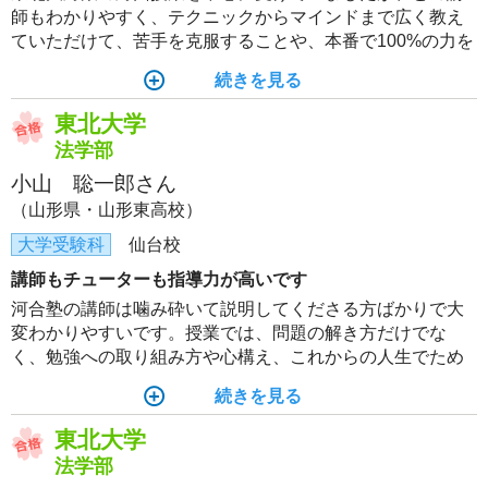
師もわかりやすく、テクニックからマインドまで広く教え
ていただけて、苦手を克服することや、本番で100%の力を
発揮することができました。テキストは東北大の傾向にあ
続きを見る
ったものが中心で、繰り返し解くことで、実戦的な演習が
できました。河合塾でなければ合格できなかったと思いま
東北大学
す。
法学部
小山 聡一郎さん
（山形県・山形東高校）
大学受験科
仙台校
講師もチューターも指導力が高いです
河合塾の講師は噛み砕いて説明してくださる方ばかりで大
変わかりやすいです。授業では、問題の解き方だけでな
く、勉強への取り組み方や心構え、これからの人生でため
になることなども教えてくれたので、やる気を保って勉強
続きを見る
することができました。また、講師陣に答案を何度も何度
も見ていただいたので、大幅に力を伸ばすことができまし
東北大学
た。
法学部