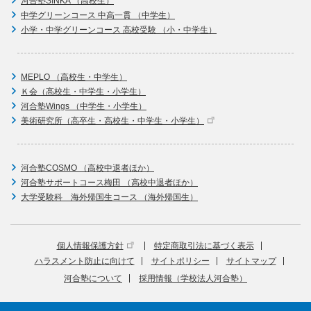
河合塾SINKA （高校生）
中学グリーンコース 中高一貫 （中学生）
小学・中学グリーンコース 高校受験 （小・中学生）
MEPLO （高校生・中学生）
Ｋ会（高校生・中学生・小学生）
河合塾Wings （中学生・小学生）
美術研究所（高卒生・高校生・中学生・小学生）
河合塾COSMO （高校中退者ほか）
河合塾サポートコース梅田 （高校中退者ほか）
大学受験科 海外帰国生コース （海外帰国生）
個人情報保護方針
特定商取引法に基づく表示
ハラスメント防止に向けて
サイトポリシー
サイトマップ
河合塾について
採用情報（学校法人河合塾）