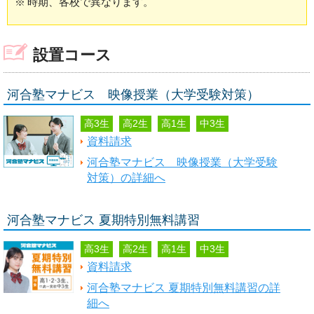
※
時期、各校で異なります。
設置コース
河合塾マナビス 映像授業（大学受験対策）
高3生
高2生
高1生
中3生
資料請求
河合塾マナビス 映像授業（大学受験
対策）の詳細へ
河合塾マナビス 夏期特別無料講習
高3生
高2生
高1生
中3生
資料請求
河合塾マナビス 夏期特別無料講習の詳
細へ