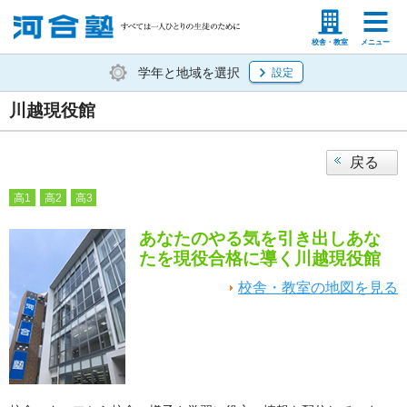
塾生の方
高等学校の先生
校舎・教室
メニュー
学年と地域を選択
設定
川越現役館
戻る
高1
高2
高3
あなたのやる気を引き出しあな
たを現役合格に導く川越現役館
校舎・教室の地図を見る