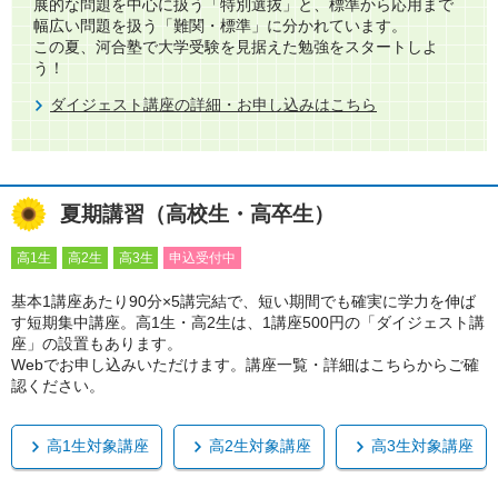
展的な問題を中心に扱う「特別選抜」と、標準から応用まで
幅広い問題を扱う「難関・標準」に分かれています。​
この夏、河合塾で大学受験を見据えた勉強をスタートしよ
う！
ダイジェスト講座の詳細・お申し込みはこちら
夏期講習（高校生・高卒生）
高1生
高2生
高3生
申込受付中
基本1講座あたり90分×5講完結で、短い期間でも確実に学力を伸ば
す短期集中講座。高1生・高2生は、1講座500円の「ダイジェスト講
座」の設置もあります。
Webでお申し込みいただけます。講座一覧・詳細はこちらからご確
認ください。
高1生対象講座
高2生対象講座
高3生対象講座