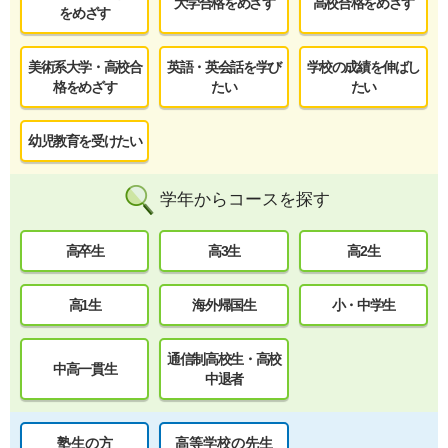
大学合格をめざす
高校合格をめざす
をめざす
美術系大学・高校合
英語・英会話を学び
学校の成績を伸ばし
格をめざす
たい
たい
幼児教育を受けたい
学年からコースを探す
高卒生
高3生
高2生
高1生
海外帰国生
小・中学生
通信制高校生・高校
中高一貫生
中退者
塾生の方
高等学校の先生