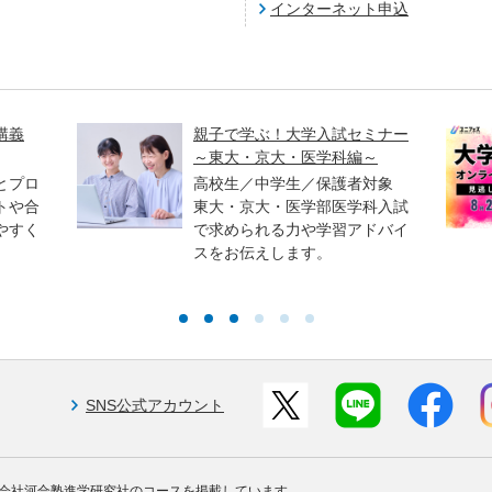
インターネット申込
講義
親子で学ぶ！大学入試セミナー
～東大・京大・医学科編～
とプロ
高校生／中学生／保護者対象
トや合
東大・京大・医学部医学科入試
やすく
で求められる力や学習アドバイ
スをお伝えします。
SNS公式アカウント
会社河合塾進学研究社のコースを掲載しています。