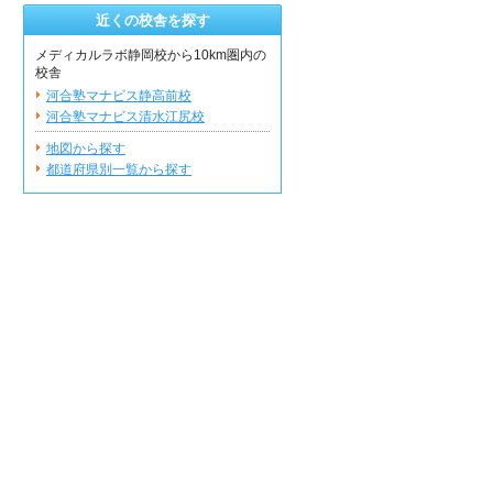
近くの校舎を探す
メディカルラボ静岡校から10km圏内の
校舎
河合塾マナビス静高前校
河合塾マナビス清水江尻校
地図から探す
都道府県別一覧から探す