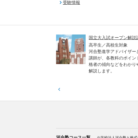
受験情報
高一貫校 中学生テスト
国立大入試オープン解説
貫校の中3生対象
高卒生／高校生対象
模のテストを受験して、
河合塾進学アドバイザー
実力と伸ばすべき力を知
講師が、各教科のポイン
格者の傾向などをわかり
解説します。
河合塾コース一覧
※学校法人河合塾と株式