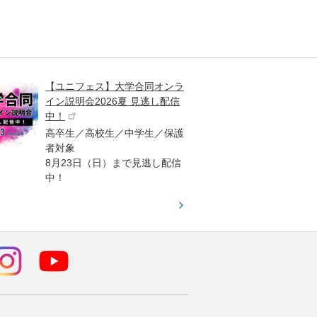
【ユニフェス】大学合同オンラ
大学受
イン説明会2026夏 見逃し配信
ント
中！
高校生
高卒生／高校生／中学生／保護
「栄冠
者対象
報が満
8月23日（日）まで見逃し配信
題集を
中！
す！