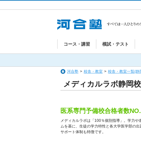
コース・講習
模試・テスト
河合塾
>
校舎・教室
>
校舎・教室一覧(静
メディカルラボ静岡校
医系専門予備校合格者数NO.
メディカルラボは「100％個別指導」。学力
ムを基に、生徒の学力特性と各大学医学部の出
サポート体制も特徴です。