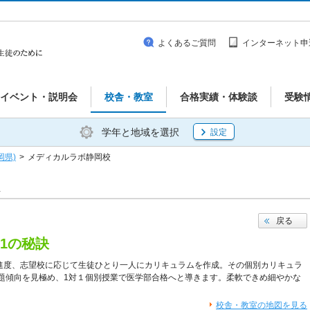
よくあるご質問
インターネット申
イベント・説明会
校舎・教室
合格実績・体験談
受験
学年と地域を選択
設定
岡県)
>
メディカルラボ静岡校
戻る
1の秘訣
や進度、志望校に応じて生徒ひとり一人にカリキュラムを作成。その個別カリキュラ
題傾向を見極め、1対１個別授業で医学部合格へと導きます。柔軟できめ細やかな
校舎・教室の地図を見る