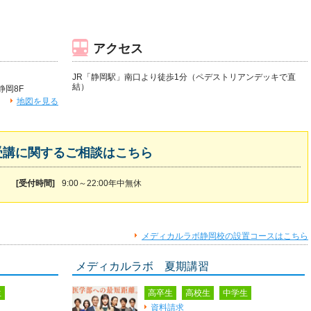
アクセス
JR「静岡駅」南口より徒歩1分（ペデストリアンデッキで直
結）
静岡8F
地図を見る
受講に関するご相談はこちら
[受付時間]
9:00～22:00年中無休
メディカルラボ静岡校の設置コースはこちら
メディカルラボ 夏期講習
生
高卒生
高校生
中学生
資料請求