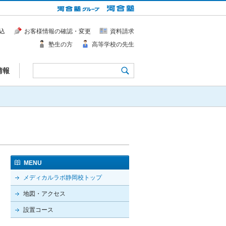
込
お客様情報の確認・変更
資料請求
塾生の方
高等学校の先生
情報
MENU
メディカルラボ静岡校トップ
地図・アクセス
設置コース