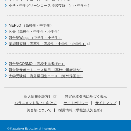
小学・中学グリーンコース 高校受験 （小・中学生）
MEPLO （高校生・中学生）
Ｋ会（高校生・中学生・小学生）
河合塾Wings （中学生・小学生）
美術研究所（高卒生・高校生・中学生・小学生）
河合塾COSMO （高校中退者ほか）
河合塾サポートコース梅田 （高校中退者ほか）
大学受験科 海外帰国生コース （海外帰国生）
個人情報保護方針
特定商取引法に基づく表示
ハラスメント防止に向けて
サイトポリシー
サイトマップ
河合塾について
採用情報（学校法人河合塾）
© Kawaijuku Educational Institution.