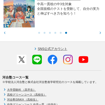
中高一貫校の中3生対象
全国規模のテストを受験して、自分の実力
と伸ばすべき力を知ろう！
SNS公式アカウント
河合塾コース一覧
※学校法人河合塾と株式会社河合塾進学研究社のコースを掲載しています。
大学受験科 （高卒生）
高校グリーンコース（高校生）
河合塾SINKA （高校生）
中学グリーンコース 中高一貫 （中学生）