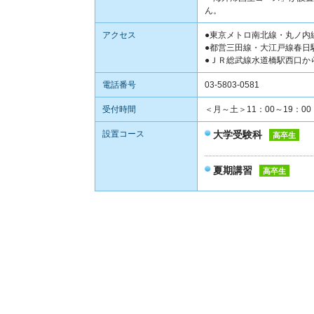
ん。
アクセス
●東京メトロ南北線・丸ノ内
●都営三田線・大江戸線春日
●ＪＲ総武線水道橋駅西口か
電話番号
03-5803-0581
受付時間
＜月～土＞11：00～19：00
設置コース
大学受験科
高卒生
夏期講習
高卒生