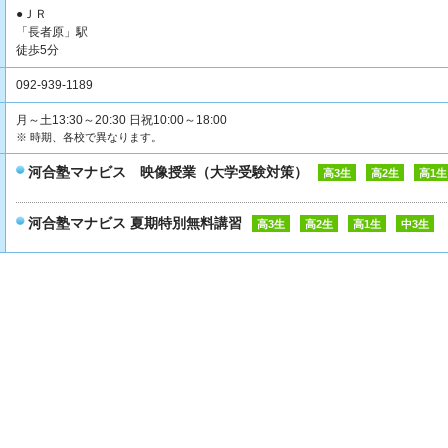
●ＪＲ
「長者原」駅
徒歩5分
092-939-1189
月～土13:30～20:30 日祝10:00～18:00
※ 時期、各校で異なります。
河合塾マナビス 映像授業（大学受験対策）
高3生
高2生
高1生
河合塾マナビス 夏期特別無料講習
高3生
高2生
高1生
中3生