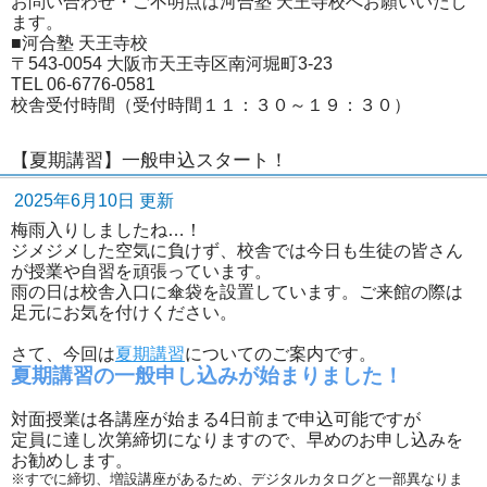
お問い合わせ・ご不明点は河合塾 天王寺校へお願いいたし
ます。
■河合塾 天王寺校
〒543-0054 大阪市天王寺区南河堀町3-23
TEL 06-6776-0581
校舎受付時間（受付時間１１：３０～１９：３０）
【夏期講習】一般申込スタート！
2025年6月10日 更新
梅雨入りしましたね…！
ジメジメした空気に負けず、校舎では今日も生徒の皆さん
が授業や自習を頑張っています。
雨の日は校舎入口に傘袋を設置しています。ご来館の際は
足元にお気を付けください。
さて、今回は
夏期講習
についてのご案内です。
夏期講習の一般申し込みが始まりました！
対面授業は各講座が始まる4日前まで申込可能ですが
定員に達し次第締切になりますので、早めのお申し込みを
お勧めします。
※すでに締切、増設講座があるため、デジタルカタログと一部異なりま