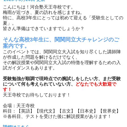
こんにちは！河合塾天王寺校です。
梅雨が近づき、夏の訪れを感じますね。
特に、高校3年生にとっては初めて迎える「受験生としての
夏」。
皆さん準備はできていますでしょうか？
そんな高校3年生に、関関同立大チャレンジのご
案内です。
このイベントでは、関関同立大入試を知り尽くした講師陣
が作成した問題を解けるだけでなく、
その解説授業や関関同立大入試の特徴を理解するための入
試ガイダンスもあります。
受験勉強が順調で現時点での腕試しをしたい方、まだ受験
について何も考えられていない方、
どなたでも大歓迎で
す！
天王寺校でお待ちしております！
会場：天王寺校
科目：【英語】【現代文】【古文】【日本史】【世界史】
※各科目、テストを受けた後に解説授業があります！