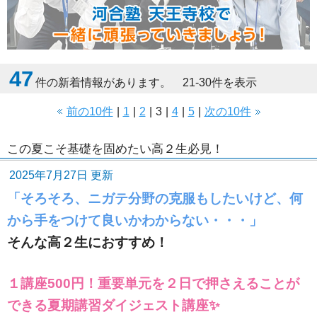
47
件の新着情報があります。 21-30件を表示
前の10件
|
1
|
2
|
3
|
4
|
5
|
次の10件
この夏こそ基礎を固めたい高２生必見！
2025年7月27日 更新
「そろそろ、ニガテ分野の克服もしたいけど、何
から手をつけて良いかわからない・・・」
そんな高２生におすすめ！
１講座500円！重要単元を２日で押さえることが
できる夏期講習ダイジェスト講座✨