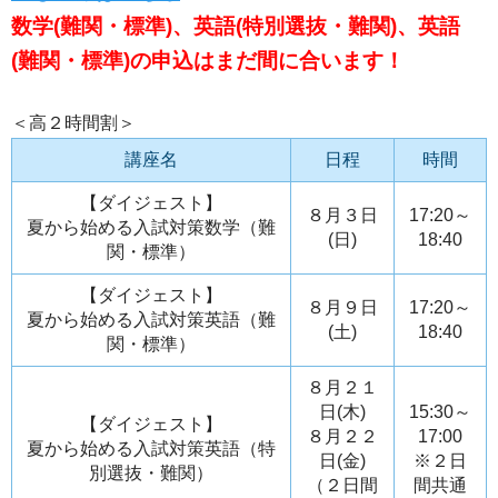
数学(難関・標準)、英語(特別選抜・難関)、英語
(難関・標準)の申込はまだ間に合います！
＜高２時間割＞
講座名
日程
時間
【ダイジェスト】
８月３日
17:20～
夏から始める入試対策数学（難
(日)
18:40
関・標準）
【ダイジェスト】
８月９日
17:20～
夏から始める入試対策英語（難
(土)
18:40
関・標準）
８月２１
日(木)
15:30～
【ダイジェスト】
８月２２
17:00
夏から始める入試対策英語（特
日(金)
※２日
別選抜・難関）
（２日間
間共通