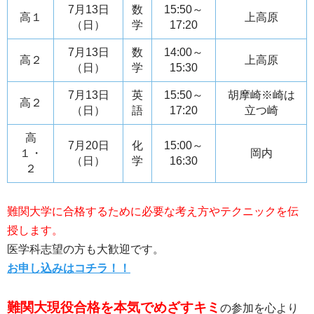
7月13日
数
15:50～
高１
上高原
（日）
学
17:20
7月13日
数
14:00～
高２
上高原
（日）
学
15:30
7月13日
英
15:50～
胡摩崎※崎は
高２
（日）
語
17:20
立つ崎
高
7月20日
化
15:00～
１・
岡内
（日）
学
16:30
２
難関大学に合格するために必要な考え方やテクニックを伝
授します。
医学科志望の方も大歓迎です。
お申し込みはコチラ！！
難関大現役合格を本気でめざすキミ
の参加を心より