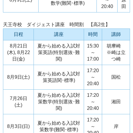
数学(難関･標準)
20:40
田
天王寺校 ダイジェスト講座 時間割 【高2生】
日程
講座
時間
講師
8月21日
夏から始める入試対
15:30
胡摩崎
(木), 8月22
策英語(特別選抜･難
～
※崎は立
日(金)
関)
17:00
つ崎
17:20
夏から始める入試対
8月9日(土)
～
国松
策英語関･標準)
20:40
夏から始める入試対
17:20
7月26日
策数学(特別選抜･難
～
湘田
(土)
関)
20:40
17:20
夏から始める入試対
8月3日(日)
～
岸
策数学(難関･標準)
20:40