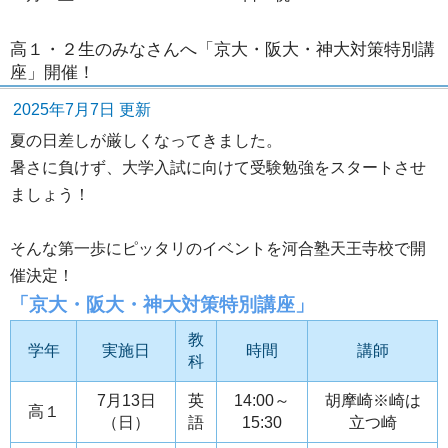
高１・２生のみなさんへ「京大・阪大・神大対策特別講
座」開催！
2025年7月7日 更新
夏の日差しが厳しくなってきました。
暑さに負けず、大学入試に向けて受験勉強をスタートさせ
ましょう！
そんな第一歩にピッタリのイベントを河合塾天王寺校で開
催決定！
「京大・阪大・神大対策特別講座」
教
学年
実施日
時間
講師
科
7月13日
英
14:00～
胡摩崎※崎は
高１
（日）
語
15:30
立つ崎