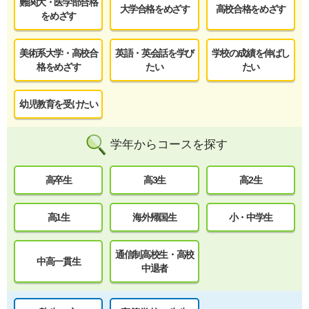
難関大・医学部合格
大学合格をめざす
高校合格をめざす
をめざす
美術系大学・高校合
英語・英会話を学び
学校の成績を伸ばし
格をめざす
たい
たい
幼児教育を受けたい
学年からコースを探す
高卒生
高3生
高2生
高1生
海外帰国生
小・中学生
通信制高校生・高校
中高一貫生
中退者