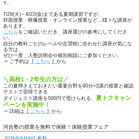
す。
7/29(火)～8/22(金)まである夏期講習ですが、
対面授業・映像授業・オンライン授業など…様々な講座が
あります。
こちら
をご確認いただき、講座選びの参考にしてくださ
い。
自分の教科ごとのレベルや志望校に合わせた講座が気にな
る方は、
ぜひ一度、入塾説明会や個別相談にご参加ください。
⇒ ご予約は
【 こちら 】
から
＼高校1・2年生の方は／
この夏押さえておきたい重要分野を90分×2講の授業と確認
テストで習得できる
夏トクキャン
ダイジェスト講座を500円で受けられる、
ペーンを実施中！
⇒ 詳細は
【 こちら 】
から
河合塾の授業を無料で体験！体験授業フェア
2025年6月6日 更新