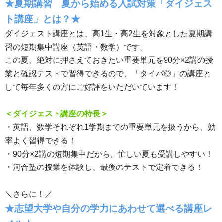
★夏期講習 夏から始める入試対策「ダイジェス
ト講座」とは？★
ダイジェスト講座とは、高1生・高2生を対象とした夏期講
習の短期集中講座（英語・数学）です。
この夏、絶対に押さえておきたい重要単元を90分×2講の授
業と確認テストで習得できるので、「タイパ◎」の講座と
して毎年多くの方にご好評をいただいています！
＜ダイジェスト講座の特長＞
・英語、数学それぞれ1学期までの重要単元を扱うから、効
率よく習得できる！
・90分×2講の短期集中だから、忙しい夏も受講しやすい！
・河合塾の授業を体験し、最後のテストで定着できる！
＼さらに！／
★志望大学や自分の学力にあわせて選べる講座レ