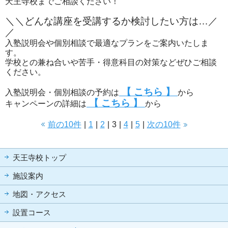
天王寺校までご相談ください！
＼＼どんな講座を受講するか検討したい方は…／
／
入塾説明会や個別相談で最適なプランをご案内いたしま
す。
学校との兼ね合いや苦手・得意科目の対策などぜひご相談
ください。
【 こちら 】
入塾説明会・個別相談の予約は
から
【 こちら 】
キャンペーンの詳細は
から
前の10件
|
1
|
2
|
3
|
4
|
5
|
次の10件
天王寺校トップ
施設案内
地図・アクセス
設置コース