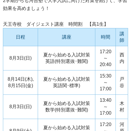
2学期からも河合塾で大学入試に向けた対策を続けて、学習
効果を高めましょう！
天王寺校 ダイジェスト講座 時間割 【高1生】
講
日程
講座
時間
師
17:20
夏から始める入試対策
西
8月3日(日)
～
英語(特別選抜･難関)
内
20:40
15:30
8月14日(木),
夏から始める入試対策
戸
～
8月15日(金)
英語関･標準)
谷
17:00
13:40
夏から始める入試対策
木
8月3日(日)
～
数学(特別選抜･難関)
村
17:00
17:20
河
夏から始める入試対策
8月9日(土)
～
原