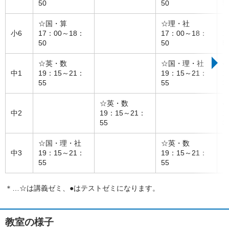
50
50
5
☆国・算
☆理・社
小6
17：00～18：
17：00～18：
1
50
50
5
☆英・数
☆国・理・社
●
中1
19：15～21：
19：15～21：
1
55
55
3
☆英・数
●
中2
19：15～21：
1
55
3
☆国・理・社
☆英・数
中3
19：15～21：
19：15～21：
55
55
＊…☆は講義ゼミ、●はテストゼミになります。
教室の様子