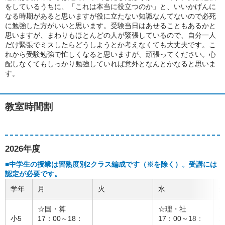
をしているうちに、「これは本当に役立つのか」と、いいかげんに
なる時期があると思いますが役に立たない知識なんてないので必死
に勉強した方がいいと思います。受験当日はあせることもあるかと
思いますが、まわりもほとんどの人が緊張しているので、自分一人
だけ緊張でミスしたらどうしようとか考えなくても大丈夫です。こ
れから受験勉強で忙しくなると思いますが、頑張ってください。心
配しなくてもしっかり勉強していれば意外となんとかなると思いま
す。
教室時間割
2026年度
■中学生の授業は習熟度別2クラス編成です（※を除く）。受講には
認定が必要です。
学年
月
火
水
☆国・算
☆理・社
小5
17：00～18：
17：00～18：
1