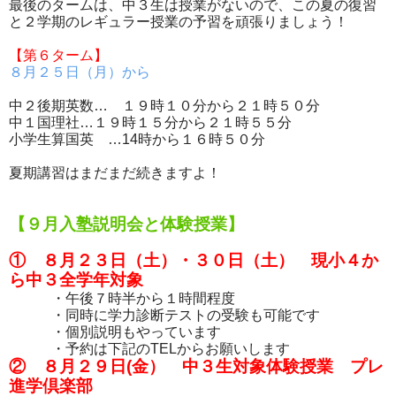
最後のタームは、中３生は授業がないので、この夏の復習
と２学期のレギュラー授業の予習を頑張りましょう！
【第６ターム】
８月２５日（月）から
中２後期英数… １９時１０分から２１時５０分
中１国理社…１９時１５分から２１時５５分
小学生算国英 …14時から１６時５０分
夏期講習はまだまだ続きますよ！
【９月入塾説明会と体験授業】
① ８月２３日（土）・３０日（土） 現小４か
ら中３全学年対象
・午後７時半から１時間程度
・同時に学力診断テストの受験も可能です
・個別説明もやっています
・予約は下記のTELからお願いします
② ８月２９日(金） 中３生対象体験授業 プレ
進学倶楽部