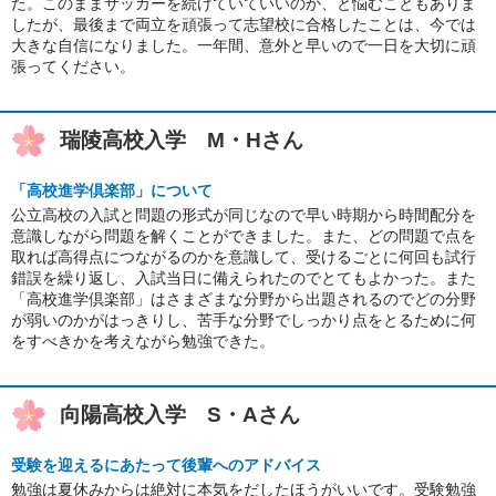
た。このままサッカーを続けていていいのか、と悩むこともありま
したが、最後まで両立を頑張って志望校に合格したことは、今では
大きな自信になりました。一年間、意外と早いので一日を大切に頑
張ってください。
瑞陵高校入学 M・Hさん
「高校進学倶楽部」について
公立高校の入試と問題の形式が同じなので早い時期から時間配分を
意識しながら問題を解くことができました。また、どの問題で点を
取れば高得点につながるのかを意識して、受けるごとに何回も試行
錯誤を繰り返し、入試当日に備えられたのでとてもよかった。また
「高校進学倶楽部」はさまざまな分野から出題されるのでどの分野
が弱いのかがはっきりし、苦手な分野でしっかり点をとるために何
をすべきかを考えながら勉強できた。
向陽高校入学 S・Aさん
受験を迎えるにあたって後輩へのアドバイス
勉強は夏休みからは絶対に本気をだしたほうがいいです。受験勉強