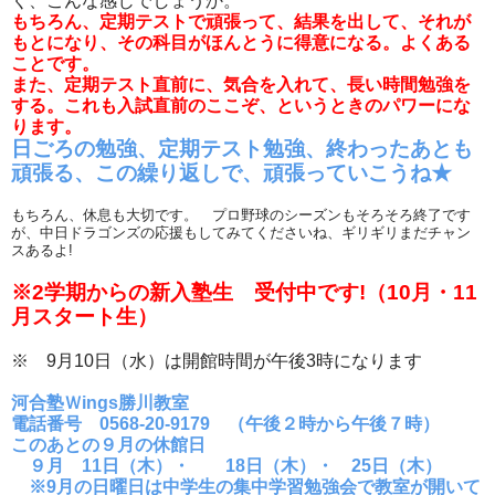
く、こんな感じでしょうか。
もちろん、定期テストで頑張って、結果を出して、それが
もとになり、その科目がほんとうに得意になる。よくある
ことです。
また、定期テスト直前に、気合を入れて、長い時間勉強を
する。これも入試直前のここぞ、というときのパワーにな
ります。
日ごろの勉強、定期テスト勉強、終わったあとも
頑張る、この繰り返しで、頑張っていこうね★
もちろん、休息も大切です。 プロ野球のシーズンもそろそろ終了です
が、中日ドラゴンズの応援もしてみてくださいね、ギリギリまだチャン
スあるよ!
※2学期からの新入塾生 受付中です!（10月・11
月スタート生）
※ 9月10日（水）は開館時間が午後3時になります
河合塾Ｗings勝川教室
電話番号 0568-20-9179 （午後２時から午後７時）
このあとの９月の休館日
９月 11日（木）・ 18日（木）・ 25日（木）
※9月の日曜日は中学生の集中学習勉強会で教室が開いて