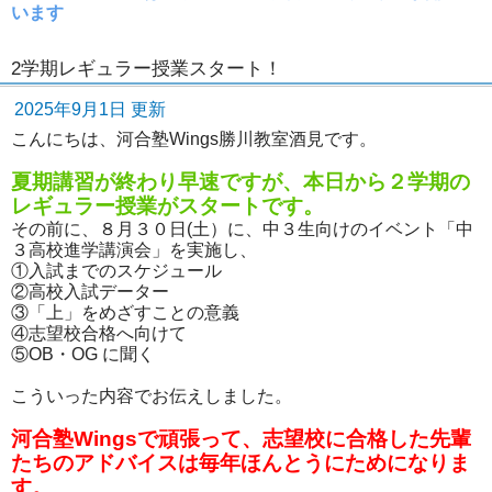
います
2学期レギュラー授業スタート！
2025年9月1日 更新
こんにちは、河合塾Wings勝川教室酒見です。
夏期講習が終わり早速ですが、本日から２学期の
レギュラー授業がスタートです。
その前に、８月３０日(土）に、中３生向けのイベント「中
３高校進学講演会」を実施し、
①入試までのスケジュール
②高校入試データー
③「上」をめざすことの意義
④志望校合格へ向けて
⑤OB・OG に聞く
こういった内容でお伝えしました。
河合塾Wingsで頑張って、志望校に合格した先輩
たちのアドバイスは毎年ほんとうにためになりま
す。