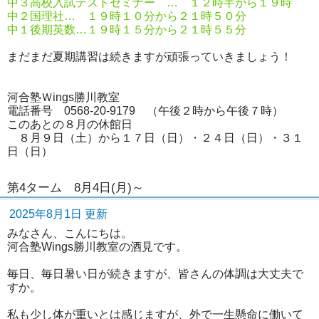
中３高校入試テストセミナー … １２時半から１９時
中２国理社… １９時１０分から２１時５０分
中１後期英数…１９時１５分から２１時５５分
まだまだ夏期講習は続きますが頑張っていきましょう！
河合塾Ｗings勝川教室
電話番号 0568-20-9179 （午後２時から午後７時）
このあとの８月の休館日
８月９日（土）から１７日（日）・２４日（日）・３１
日（日）
第4ターム 8月4日(月)～
2025年8月1日 更新
みなさん、こんにちは。
河合塾Wings勝川教室の酒見です。
毎日、毎日暑い日が続きますが、皆さんの体調は大丈夫で
すか。
私も少し体が重いとは感じますが、外で一生懸命に働いて