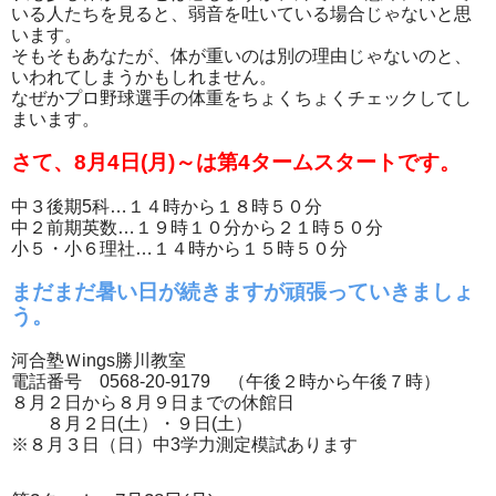
いる人たちを見ると、弱音を吐いている場合じゃないと思
います。
そもそもあなたが、体が重いのは別の理由じゃないのと、
いわれてしまうかもしれません。
なぜかプロ野球選手の体重をちょくちょくチェックしてし
まいます。
さて、8月4日(月)～は第4タームスタートです。
中３後期5科…１４時から１８時５０分
中２前期英数…１９時１０分から２１時５０分
小５・小６理社…１４時から１５時５０分
まだまだ暑い日が続きますが頑張っていきましょ
う。
河合塾Ｗings勝川教室
電話番号 0568-20-9179 （午後２時から午後７時）
８月２日から８月９日までの休館日
８月２日(土）・９日(土）
※８月３日（日）中3学力測定模試あります