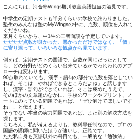
こんにちは、河合塾Wings勝川教室英語担当の酒見です。
中学生の定期テストも半分くらいの学校で終わりました。
塾生のみんなは塾のMyWingsの中に、点数、順位を入れて
くださいね。
来月くらいから、中1生の三者面談を予定しています。
ただただ点数が良かった、悪かっただけではなく、「個」
に寄り添って、いろいろな観点から見ています。
例えば、定期テストの国語で、点数が同じだったとして
も、どの分野がどのくらい出来ているかでわれわれのアプ
ローチは変わります。
90点取れていても、漢字・語句の部分で点数を落としてい
れば、そこは「やればできるところだよね」と話します
し、漢字・語句ができていれば、そこは褒めたうえで、
そのほかの文章題のなかに、学校のワークやプリント、ノ
ートにのっている問題であれば、「ぜひ解けてほしいです
ね」、と伝えます。
そうでない本当の実力問題であれば、また別の解決方法を
探します。
もちろん、私が考えるよりも、教科専任制なので、プロの
国語の講師に聞いたほうが速いし、正確です。
ただ私自身も英語以外の科目でも、一般的な「勉強法」