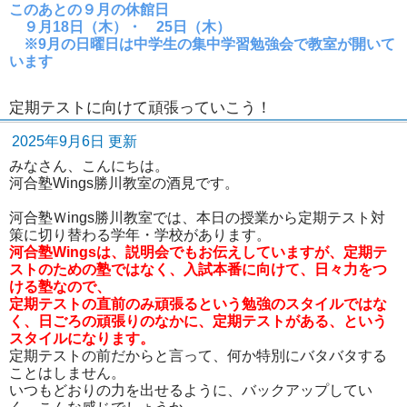
このあとの９月の休館日
９月18日（木）・ 25日（木）
※9月の日曜日は中学生の集中学習勉強会で教室が開いて
います
定期テストに向けて頑張っていこう！
2025年9月6日 更新
みなさん、こんにちは。
河合塾Wings勝川教室の酒見です。
河合塾Ｗings勝川教室では、本日の授業から定期テスト対
策に切り替わる学年・学校があります。
河合塾Wingsは、説明会でもお伝えしていますが、定期テ
ストのための塾ではなく、入試本番に向けて、日々力をつ
ける塾なので、
定期テストの直前のみ頑張るという勉強のスタイルではな
く、日ごろの頑張りのなかに、定期テストがある、という
スタイルになります。
定期テストの前だからと言って、何か特別にバタバタする
ことはしません。
いつもどおりの力を出せるように、バックアップしてい