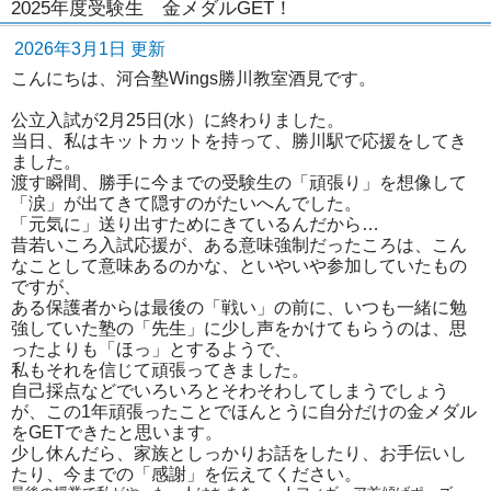
2025年度受験生 金メダルGET！
2026年3月1日 更新
こんにちは、河合塾Wings勝川教室酒見です。
公立入試が2月25日(水）に終わりました。
当日、私はキットカットを持って、勝川駅で応援をしてき
ました。
渡す瞬間、勝手に今までの受験生の「頑張り」を想像して
「涙」が出てきて隠すのがたいへんでした。
「元気に」送り出すためにきているんだから…
昔若いころ入試応援が、ある意味強制だったころは、こん
なことして意味あるのかな、といやいや参加していたもの
ですが、
ある保護者からは最後の「戦い」の前に、いつも一緒に勉
強していた塾の「先生」に少し声をかけてもらうのは、思
ったよりも「ほっ」とするようで、
私もそれを信じて頑張ってきました。
自己採点などでいろいろとそわそわしてしまうでしょう
が、この1年頑張ったことでほんとうに自分だけの金メダル
をGETできたと思います。
少し休んだら、家族としっかりお話をしたり、お手伝いし
たり、今までの「感謝」を伝えてください。