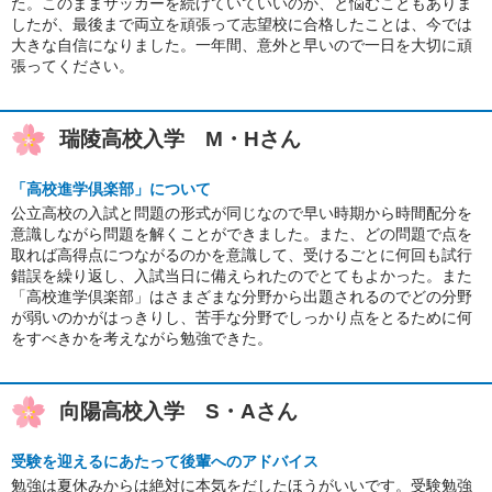
た。このままサッカーを続けていていいのか、と悩むこともありま
したが、最後まで両立を頑張って志望校に合格したことは、今では
大きな自信になりました。一年間、意外と早いので一日を大切に頑
張ってください。
瑞陵高校入学 M・Hさん
「高校進学倶楽部」について
公立高校の入試と問題の形式が同じなので早い時期から時間配分を
意識しながら問題を解くことができました。また、どの問題で点を
取れば高得点につながるのかを意識して、受けるごとに何回も試行
錯誤を繰り返し、入試当日に備えられたのでとてもよかった。また
「高校進学倶楽部」はさまざまな分野から出題されるのでどの分野
が弱いのかがはっきりし、苦手な分野でしっかり点をとるために何
をすべきかを考えながら勉強できた。
向陽高校入学 S・Aさん
受験を迎えるにあたって後輩へのアドバイス
勉強は夏休みからは絶対に本気をだしたほうがいいです。受験勉強