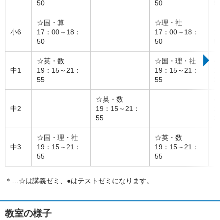
50
50
5
☆国・算
☆理・社
小6
17：00～18：
17：00～18：
1
50
50
5
☆英・数
☆国・理・社
●
中1
19：15～21：
19：15～21：
1
55
55
3
☆英・数
●
中2
19：15～21：
1
55
3
☆国・理・社
☆英・数
中3
19：15～21：
19：15～21：
55
55
＊…☆は講義ゼミ、●はテストゼミになります。
教室の様子