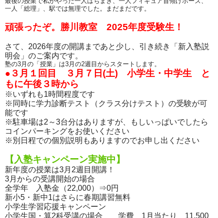
最後の授業で私がやった一人はちまき、一人フィギュア首傾げポーズ、
一人「総理」、駅では無理でした。まだまだです。
頑張ったぞ。勝川教室 2025年度受験生！
さて、2026年度の開講まであと少し、引き続き「新入塾説
明会」のご案内です。
塾の3月の「授業」は3月の2週目からスタートします。
●３月１回目 ３月７日(土) 小学生・中学生 と
もに午後３時から
※いずれも1時間程度です
※同時に学力診断テスト（クラス分けテスト）の受験が可
能です
※駐車場は2～3台分はありますが、もしいっぱいでしたら
コインパーキングをお使いください
※別日程での個別説明もありますのでお申し出ください
【入塾キャンペーン実施中】
新年度の授業は3月2週目開講！
3月からの受講開始の場合
全学年 入塾金（22,000）⇒0円
新小5・新中1はさらに春期講習無料
小学生学習応援キャンペーン
小学生国・算2科受講の場合 学費 1月当たり 11,500