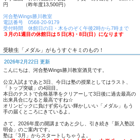
円 （昨年度13,500円）
河合塾Wings勝川教室
電話番号 0568-20-9179
受付時間 休館日の日・木をのぞく午後2時から7時まで
３月の1週目の休館日は５日(木)・8日(日）になります
受験生「メダル」がもうすぐキミのもの！
2026年2月22日 更新
こんにちは、河合塾Wings勝川教室酒見です。
公立入試まであと3日、今日は塾の授業としてはラスト、
「トップ突破」の4回目。
本日のテストで合格基準をクリアーして3日後に過去最高の
出来具合になると最高ですね☆
オリンピックに負けず劣らない輝かしいい「メダル」もう
手の届くところにきているよ。
さて、2026年度の開講まであと少し、引き続き「新入塾説
明会」のご案内です。
塾は「3月」からスタートしちゃうよ。