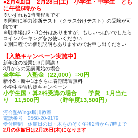
●2月4回目 2月28日(土) 小学生・中学生 とも
に午後5時から
※いずれも1時間程度です
※同時に学力診断テスト（クラス分けテスト）の受験が可
能です
※駐車場は2～3台分はありますが、もしいっぱいでしたら
コインパーキングをお使いください
※別日程での個別説明もありますのでお申し出ください
【入塾キャンペーン実施中】
新年度の授業は3月開講！
3月からの受講開始の場合
全学年 入塾金（22,000）⇒0円
新小5・新中1はさらに春期講習無料
小学生学習応援キャンペーン
小学生国・算2科受講の場合 学費 1月当た
り 11,500円 （昨年度13,500円）
河合塾Wings勝川教室
電話番号 0568-20-9179
受付時間 休館日の日・木をのぞく午後2時から7時まで
2月の休館日は2月26日(木)になります