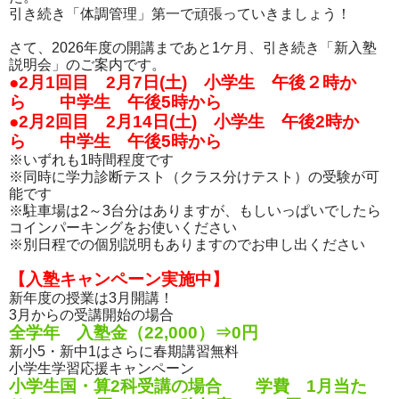
引き続き「体調管理」第一で頑張っていきましょう！
さて、2026年度の開講まであと1ケ月、引き続き「新入塾
説明会」のご案内です。
●2月1回目 2月7日(土) 小学生 午後２時か
ら 中学生 午後5時から
●2月2回目 2月14日(土) 小学生 午後2時か
ら 中学生 午後5時から
※いずれも1時間程度です
※同時に学力診断テスト（クラス分けテスト）の受験が可
能です
※駐車場は2～3台分はありますが、もしいっぱいでしたら
コインパーキングをお使いください
※別日程での個別説明もありますのでお申し出ください
【入塾キャンペーン実施中】
新年度の授業は3月開講！
3月からの受講開始の場合
全学年 入塾金（22,000）⇒0円
新小5・新中1はさらに春期講習無料
小学生学習応援キャンペーン
小学生国・算2科受講の場合 学費 1月当た