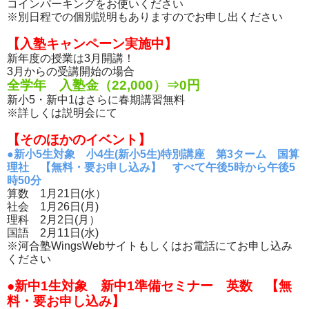
コインパーキングをお使いください
※別日程での個別説明もありますのでお申し出ください
【入塾キャンペーン実施中】
新年度の授業は3月開講！
3月からの受講開始の場合
全学年 入塾金（22,000）⇒0円
新小5・新中1はさらに春期講習無料
※詳しくは説明会にて
【そのほかのイベント】
●新小5生対象 小4生(新小5生)特別講座 第3ターム 国算
理社 【無料・要お申し込み】 すべて午後5時から午後5
時50分
算数 1月21日(水）
社会 1月26日(月)
理科 2月2日(月）
国語 2月11日(水)
※河合塾WingsWebサイトもしくはお電話にてお申し込み
ください
●新中1生対象 新中1準備セミナー 英数 【無
料・要お申し込み】