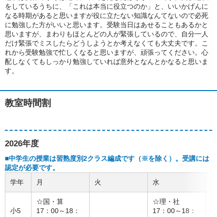
をしているうちに、「これは本当に役立つのか」と、いいかげんに
なる時期があると思いますが役に立たない知識なんてないので必死
に勉強した方がいいと思います。受験当日はあせることもあるかと
思いますが、まわりもほとんどの人が緊張しているので、自分一人
だけ緊張でミスしたらどうしようとか考えなくても大丈夫です。こ
れから受験勉強で忙しくなると思いますが、頑張ってください。心
配しなくてもしっかり勉強していれば意外となんとかなると思いま
す。
教室時間割
2026年度
■中学生の授業は習熟度別2クラス編成です（※を除く）。受講には
認定が必要です。
学年
月
火
水
☆国・算
☆理・社
小5
17：00～18：
17：00～18：
1