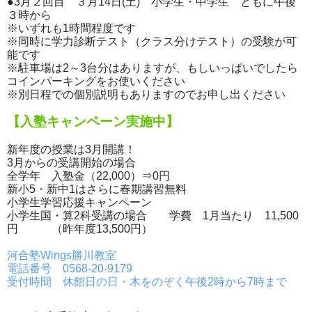
●3月２回目 ３月14日(土) 小学生・中学生 ともに午後
３時から
※いずれも1時間程度です
※同時に学力診断テスト（クラス分けテスト）の受験が可
能です
※駐車場は2～3台分はありますが、もしいっぱいでしたら
コインパーキングをお使いください
※別日程での個別説明もありますのでお申し出ください
【入塾キャンペーン実施中】
新年度の授業は3月開講！
3月からの受講開始の場合
全学年 入塾金（22,000）⇒0円
新小5・新中1はさらに春期講習無料
小学生学習応援キャンペーン
小学生国・算2科受講の場合 学費 1月当たり 11,500
円 （昨年度13,500円）
河合塾Wings勝川教室
電話番号 0568-20-9179
受付時間 休館日の日・木をのぞく午後2時から7時まで