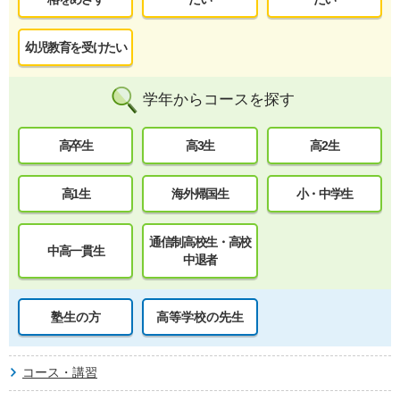
幼児教育を受けたい
学年からコースを探す
高卒生
高3生
高2生
高1生
海外帰国生
小・中学生
通信制高校生・高校
中高一貫生
中退者
塾生の方
高等学校の先生
コース・講習