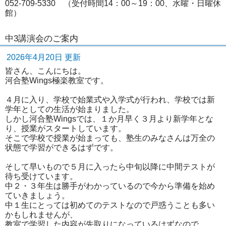
052-709-5330 （受付時間14：00～19：00、水曜・日曜休
館）
中3講演会のご案内
2026年4月20日 更新
皆さん、こんにちは。
河合塾Wings極楽教室です。
４月に入り、学校で始業式や入学式が行われ、学校では新
学年としての生活が始まりました。
しかし河合塾Wingsでは、１か月早く３月より新学年とな
り、授業がスタートしています。
そこで学校で授業が始まっても、塾生のみなさんは万全の
状態で学習ができるはずです。
そして早いもので５月に入ったら中旬以降に中間テストが
待ち受けています。
中２・３年生は勝手がわかっているので今から準備を始め
ていきましょう。
中１生にとっては初めてのテストなので戸惑うことも多い
かもしれませんが、
教室で学習した内容が先取りになっているはずなので、