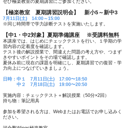
ぜひ極楽教室の夏期講習にご参加ください。
【極楽教室 夏期講習説明会】 新小5～新中3
7月11日(土) 14:00～15:00
※同じ時間帯で学力診断テストを実施いたします。
【中1・中2対象】夏期準備講座 ※受講料無料
本講座では、はじめにチェックテストを行い、１学期の学
習内容の定着度を確認します。
テスト後の解説授業で、間違えた問題の考え方や、つまず
きやすいポイントをその場で確認します。
夏休み前に現在の課題を明確にし、夏期講習での復習・学
力向上につなげていきましょう。
日時：中１ 7月11日(土) 17:00〜18:50
中２ 7月18日(土) 19:00〜20:50
実施内容：チェックテスト＋解説授業（50分×2回）
持ち物：筆記用具
参加を希望される方は、Webまたはお電話でお申し込みく
ださい。
河合塾Wings極楽教室