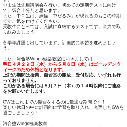
中１生は先週講演会を行い、初めての定期テストに向け
て、気合十分だと思います。
また、中２生は、妖怪「中だるみ」が現れるのもこの時期
です。気を付けてください。
受験生にとっては、入試に直結するテストです。全力で取
り組みましょう。
各学年課題も出しています。計画的に学習を進めましょ
う。
また、河合塾Wings極楽教室におきましては
明日４月２９日（水）から５月６日（水）はゴールデンウ
ィークのため休館となります。
上記の期間は授業、自習室の開放、受付対応、いずれも行
っておりません。
ご用がある場合には５月７日（木）の１４時以降にご連絡
をお願いいたします。
GWはこれまでの復習をするのに最適な期間です！
楽しい休日の中に計画的に学習を取り入れ、充実したGWを
過ごしましょう！
河合塾Wings極楽教室