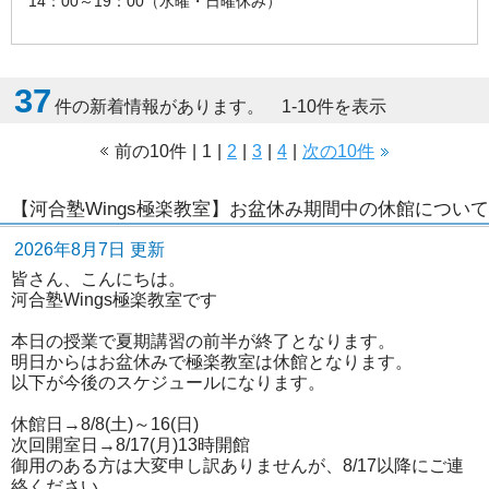
14：00～19：00（水曜・日曜休み）
37
件の新着情報があります。 1-10件を表示
前の10件
|
1
|
2
|
3
|
4
|
次の10件
【河合塾Wings極楽教室】お盆休み期間中の休館について
2026年8月7日 更新
皆さん、こんにちは。
河合塾Wings極楽教室です
本日の授業で夏期講習の前半が終了となります。
明日からはお盆休みで極楽教室は休館となります。
以下が今後のスケジュールになります。
休館日→8/8(土)～16(日)
次回開室日→8/17(月)13時開館
御用のある方は大変申し訳ありませんが、8/17以降にご連
絡ください。