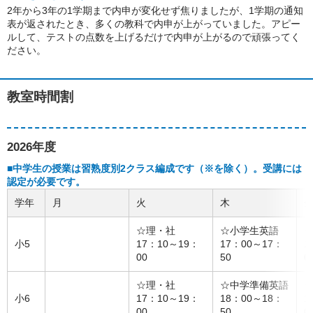
2年から3年の1学期まで内申が変化せず焦りましたが、1学期の通知
表が返されたとき、多くの教科で内申が上がっていました。アピー
ルして、テストの点数を上げるだけで内申が上がるので頑張ってく
ださい。
教室時間割
2026年度
■中学生の授業は習熟度別2クラス編成です（※を除く）。受講には
認定が必要です。
学年
月
火
木
☆理・社
☆小学生英語
小5
17：10～19：
17：00～17：
1
00
50
0
☆理・社
☆中学準備英語
小6
17：10～19：
18：00～18：
1
00
50
0