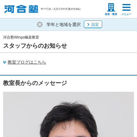
塾生の方
高等学校の先生
校舎・教室
メニュー
学年と地域を選択
設定
河合塾Wings極楽教室
スタッフからのお知らせ
教室ブログはこちら
教室長からのメッセージ