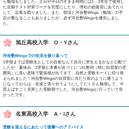
ら勉強をしました。土日や平日のすきま時間には1・2年生で使用し
た定期テスト対策ワークを完璧にしたり、理社の総復習にあてたり
して、定着を図りました。また、部活と河合塾Wings（勉強）の予
定が重なることもありましたが、必ず河合塾Wingsを優先しまし
た。
旭丘高校入学 O・Yさん
河合塾Wingsでの生活を振り返って
1学期までは受験生としての自覚なんて自分に芽生えるかなと心配で
したが、夏休み、2学期と本番が近づくにつれ塾内（特に自習室の雰
囲気）に良い意味で緊張感が出てきて、自然と受験モードに切り替
えられました！河合塾Wingsの自習室に当たり前のように通うよう
になってからは、友達と張り合うようにしてたくさん勉強して、今
思えばすごく充実した受験期でした。河合塾Wingsに行っていて良
かったです。
名東高校入学 A・Iさん
受験を迎えるにあたって後輩へのアドバイス