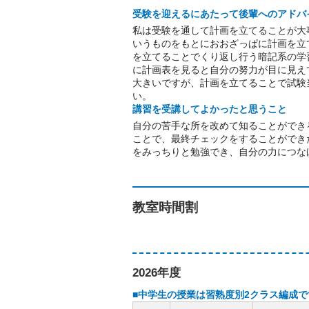
受験を迎えるにあたって後輩へのアドバ
私は受験を通して計画を立てることが大
いうものをもとにおおざっぱに計画を立
を立てることでくり返し行う暗記系の学
に計画表を見ると自分の努力が目に見え
大きいですが、計画を立てることで試験
い。
講習を受講してよかったと思うこと
自分の苦手な所を改めて知ることができ
ことで、最終チェックをすることができ
をみっちりと勉強でき、自分の力につな
教室時間割
2026年度
■中学生の授業は習熟度別2クラス編成