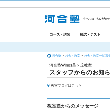
コース・講習
模試・テスト
河合塾
>
校舎・教室
>
校舎・教室一覧(愛
河合塾Wings星ヶ丘教室
スタッフからのお知
教室ブログはこちら
教室長からのメッセージ