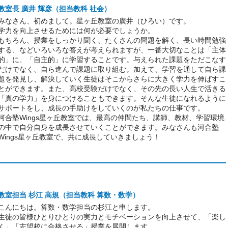
教室長 廣井 輝彦（担当教科 社会）
みなさん、初めまして。星ヶ丘教室の廣井（ひろい）です。
学力を向上させるためには何が必要でしょうか。
もちろん、授業をしっかり聞く、たくさんの問題を解く、長い時間勉強
する、などいろいろな答えが考えられますが、一番大切なことは「主体
的」に、「自主的」に学習することです。与えられた課題をただこなす
だけでなく、自ら進んで課題に取り組む。加えて、学習を通して自ら課
題を発見し、解決していく生徒はそこからさらに大きく学力を伸ばすこ
とができます。また、高校受験だけでなく、その先の長い人生で活きる
「真の学力」を身につけることもできます。そんな生徒になれるように
サポートをし、成長の手助けをしていくのが私たちの仕事です。
河合塾Wings星ヶ丘教室では、最高の仲間たち、講師、教材、学習環境
の中で自分自身を成長させていくことができます。みなさんも河合塾
Wings星ヶ丘教室で、共に成長していきましょう！
教室担当 杉江 高規（担当教科 算数・数学）
こんにちは。算数・数学担当の杉江と申します。
生徒の皆様ひとりひとりの実力とモチベーションを向上させて、「楽し
く」「志望校に合格させる」授業を展開します。