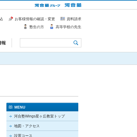
込
お客様情報の確認・変更
資料請求
塾生の方
高等学校の先生
情報
MENU
河合塾Wings星ヶ丘教室トップ
地図・アクセス
設置コース