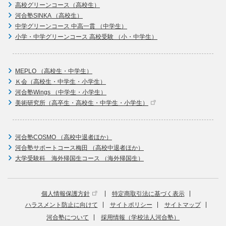
高校グリーンコース（高校生）
河合塾SINKA （高校生）
中学グリーンコース 中高一貫 （中学生）
小学・中学グリーンコース 高校受験 （小・中学生）
MEPLO （高校生・中学生）
Ｋ会（高校生・中学生・小学生）
河合塾Wings （中学生・小学生）
美術研究所（高卒生・高校生・中学生・小学生）
河合塾COSMO （高校中退者ほか）
河合塾サポートコース梅田 （高校中退者ほか）
大学受験科 海外帰国生コース （海外帰国生）
個人情報保護方針
特定商取引法に基づく表示
ハラスメント防止に向けて
サイトポリシー
サイトマップ
河合塾について
採用情報（学校法人河合塾）