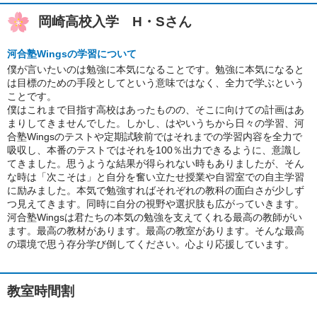
岡崎高校入学 H・Sさん
河合塾Wingsの学習について
僕が言いたいのは勉強に本気になることです。勉強に本気になると
は目標のための手段としてという意味ではなく、全力で学ぶという
ことです。
僕はこれまで目指す高校はあったものの、そこに向けての計画はあ
まりしてきませんでした。しかし、はやいうちから日々の学習、河
合塾Wingsのテストや定期試験前ではそれまでの学習内容を全力で
吸収し、本番のテストではそれを100％出力できるように、意識し
てきました。思うような結果が得られない時もありましたが、そん
な時は「次こそは」と自分を奮い立たせ授業や自習室での自主学習
に励みました。本気で勉強すればそれぞれの教科の面白さが少しず
つ見えてきます。同時に自分の視野や選択肢も広がっていきます。
河合塾Wingsは君たちの本気の勉強を支えてくれる最高の教師がい
ます。最高の教材があります。最高の教室があります。そんな最高
の環境で思う存分学び倒してください。心より応援しています。
教室時間割