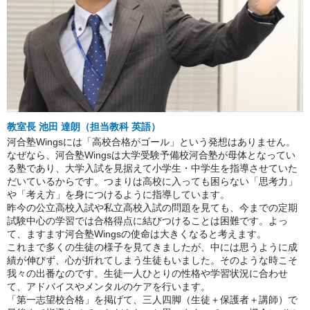
教室長 池田 達朗（担当教科 英語）
河合塾Wingsには「高校合格がゴール」という発想はありません。
なぜなら、河合塾Wingsは大学受験予備校河合塾が母体となってい
る塾であり、大学入試を見据えて小学生・中学生を指導させていた
だいているからです。つまりは高校に入っても困らない「思考力」
や「考え方」を身につけるように指導しています。
昨今の公立高校入試や私立高校入試の問題を見ても、今までの定期
試験中心の学習では合格得点に結びつけることは困難です。よっ
て、ますます河合塾Wingsの使命は大きくなると考えます。
これまで多くの生徒の様子を見てきましたが、中には思うように成
績が伸びず、心が折れてしまう生徒もいました。そのような時こそ
我々の出番なのです。生徒一人ひとりの性格や学習状況に合わせ
て、アドバイスやメンタルのケアを行います。
「第一志望校合格」を掲げて、三人四脚（生徒＋保護者＋講師）で