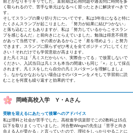
前とかなりギリギリでした。直前期は応用問題や過去問に時間を多
く取られるので、苦手な単元はなるべく習ったときに解決すべきで
す。
そしてスランプの乗り切り方についてです。私は3年生になると特に
たくさんスランプが起こりました。「努力が結果に結びつかない」
と落ち込むこともありますが、私は「努力しているからこそスラン
プを感じるんだ」と前向きにとらえていました。勉強は得意不得意
があって当然です。その差があるからこそ「差を埋めよう」と努力
できます。スランプに限らずぜひ考えを全てポジティブにしてくだ
さい！それだけでも学習意欲が高まります。
また凡ミスは「凡ミスだからいい、実際合ってる」で放置しないで
ください。入試当日は凡ミスも本当の間違いも同じ「×」として採点
されます。凡ミスをしたら自分の凡ミスパターンを理解しましょ
う。なかなかなおらない場合はそのパターンをメモして学習前に読
むことを何度も繰り返すと効果的です。
岡崎高校入学 Y・Aさん
受験を迎えるにあたって後輩へのアドバイス
私は理科と社会が苦手でした。高校進学倶楽部でこの2教科は15点
以下を取りまくっていました。河合塾Wingsの先生は「苦手と向き
合える人が受かる」と言っていたので、理社をしっかりやることに