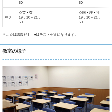
50
50
☆英・数
☆国・理・社
●
中3
19：10～21：
19：10～21：
1
50
50
4
＊…☆は講義ゼミ、●はテストゼミになります。
教室の様子