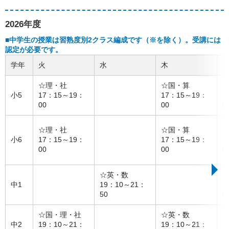
2026年度
■中学生の授業は習熟度別2クラス編成です（※を除く）。受講には
認定が必要です。
学年
火
水
木
☆理・社
☆国・算
小5
17：15～19：
17：15～19：
1
00
00
5
☆理・社
☆国・算
小6
17：15～19：
17：15～19：
1
00
00
5
☆英・数
中1
19：10～21：
1
50
5
☆国・理・社
☆英・数
中2
19：10～21：
19：10～21：