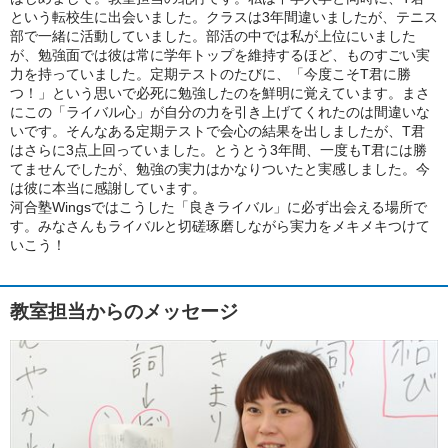
という転校生に出会いました。クラスは3年間違いましたが、テニス
部で一緒に活動していました。部活の中では私が上位にいました
が、勉強面では彼は常に学年トップを維持するほど、ものすごい実
力を持っていました。定期テストのたびに、「今度こそT君に勝
つ！」という思いで必死に勉強したのを鮮明に覚えています。まさ
にこの「ライバル心」が自分の力を引き上げてくれたのは間違いな
いです。そんなある定期テストで会心の結果を出しましたが、T君
はさらに3点上回っていました。とうとう3年間、一度もT君には勝
てませんでしたが、勉強の実力はかなりついたと実感しました。今
は彼に本当に感謝しています。
河合塾Wingsではこうした「良きライバル」に必ず出会える場所で
す。みなさんもライバルと切磋琢磨しながら実力をメキメキつけて
いこう！
教室担当からのメッセージ