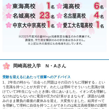
岡崎高校入学 N・Aさん
受験を迎えるにあたって後輩へのアドバイス
1、2年生の時から「出会った問題はその日のうちに理解する」とい
う意識を持つことが大切です。わたしは理科でそういった意識が抜
けていて3年生になったとき痛い目にあいました。イオン式を理解し
なければならないのに電流や圧力の計算がままならず、課題が山積
みのまま勝負の最後の夏休みを迎え、大変焦りました。結局すべて
を理解して理科に自信を持つことができたのは私立高校受験の2週間