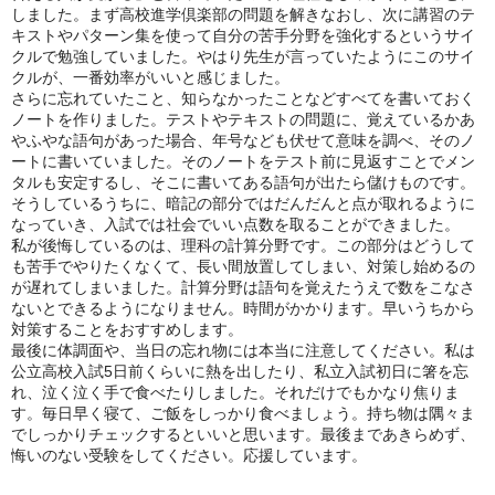
しました。まず高校進学倶楽部の問題を解きなおし、次に講習のテ
キストやパターン集を使って自分の苦手分野を強化するというサイ
クルで勉強していました。やはり先生が言っていたようにこのサイ
クルが、一番効率がいいと感じました。
さらに忘れていたこと、知らなかったことなどすべてを書いておく
ノートを作りました。テストやテキストの問題に、覚えているかあ
やふやな語句があった場合、年号なども伏せて意味を調べ、そのノ
ートに書いていました。そのノートをテスト前に見返すことでメン
タルも安定するし、そこに書いてある語句が出たら儲けものです。
そうしているうちに、暗記の部分ではだんだんと点が取れるように
なっていき、入試では社会でいい点数を取ることができました。
私が後悔しているのは、理科の計算分野です。この部分はどうして
も苦手でやりたくなくて、長い間放置してしまい、対策し始めるの
が遅れてしまいました。計算分野は語句を覚えたうえで数をこなさ
ないとできるようになりません。時間がかかります。早いうちから
対策することをおすすめします。
最後に体調面や、当日の忘れ物には本当に注意してください。私は
公立高校入試5日前くらいに熱を出したり、私立入試初日に箸を忘
れ、泣く泣く手で食べたりしました。それだけでもかなり焦りま
す。毎日早く寝て、ご飯をしっかり食べましょう。持ち物は隅々ま
でしっかりチェックするといいと思います。最後まであきらめず、
悔いのない受験をしてください。応援しています。