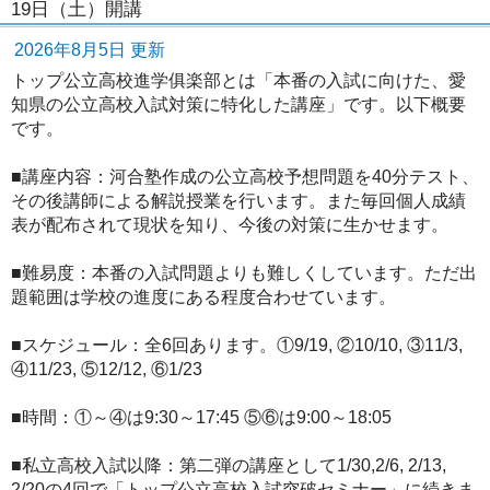
19日（土）開講
2026年8月5日 更新
トップ公立高校進学俱楽部とは「本番の入試に向けた、愛
知県の公立高校入試対策に特化した講座」です。以下概要
です。
■講座内容：河合塾作成の公立高校予想問題を40分テスト、
その後講師による解説授業を行います。また毎回個人成績
表が配布されて現状を知り、今後の対策に生かせます。
■難易度：本番の入試問題よりも難しくしています。ただ出
題範囲は学校の進度にある程度合わせています。
■スケジュール：全6回あります。①9/19, ②10/10, ③11/3,
④11/23, ⑤12/12, ⑥1/23
■時間：①～④は9:30～17:45 ⑤⑥は9:00～18:05
■私立高校入試以降：第二弾の講座として1/30,2/6, 2/13,
2/20の4回で「トップ公立高校入試突破セミナー」に続きま