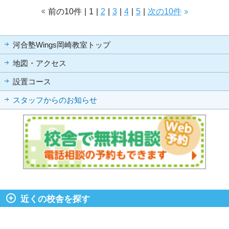
前の10件
|
1
|
2
|
3
|
4
|
5
|
次の10件
河合塾Wings岡崎教室トップ
地図・アクセス
設置コース
スタッフからのお知らせ
近くの校舎を探す