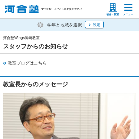
塾生の方
高等学校の先生
校舎・教室
メニュー
学年と地域を選択
設定
河合塾Wings岡崎教室
スタッフからのお知らせ
教室ブログはこちら
教室長からのメッセージ