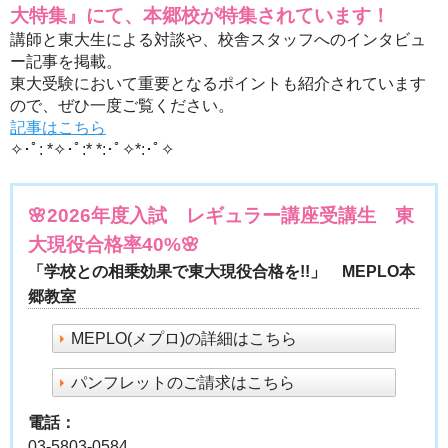
大特集』にて、本郷校が特集されています！
講師と東大生による対談や、校舎スタッフへのインタビュ
ー記事を掲載。
東大受験において重要となるポイントも紹介されています
ので、ぜひ一度ご覧ください。
記事はこちら
✧･ﾟ: *✧･ﾟ:* *:･ﾟ✧*:･ﾟ✧
🌸2026年度入試 レギュラー講座受講生 東
大現役合格率40%🌸
「学校との相乗効果で東大現役合格を!!」 MEPLO本
郷教室
MEPLO(メプロ)の詳細はこちら
パンフレットのご請求はこちら
電話：
03-5803-0584