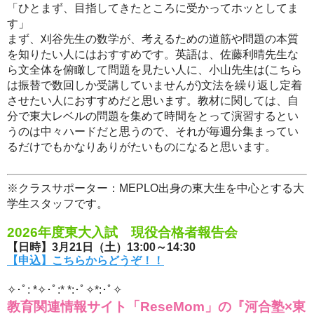
「ひとまず、目指してきたところに受かってホッとしてま
す」
まず、刈谷先生の数学が、考えるための道筋や問題の本質
を知りたい人にはおすすめです。英語は、佐藤利晴先生な
ら文全体を俯瞰して問題を見たい人に、小山先生は(こちら
は振替で数回しか受講していませんが)文法を繰り返し定着
させたい人におすすめだと思います。教材に関しては、自
分で東大レベルの問題を集めて時間をとって演習するとい
うのは中々ハードだと思うので、それが毎週分集まってい
るだけでもかなりありがたいものになると思います。
※クラスサポーター：MEPLO出身の東大生を中心とする大
学生スタッフです。
2026年度東大入試 現役合格者報告会
【日時】3月21日（土）13:00～14:30
【申込】こちらからどうぞ！！
✧･ﾟ: *✧･ﾟ:* *:･ﾟ✧*:･ﾟ✧
教育関連情報サイト「ReseMom」の『河合塾×東