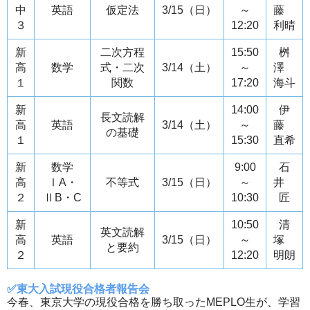
中
英語
仮定法
3/15（日）
～
藤
３
12:20
利晴
新
二次方程
15:50
桝
高
数学
式・二次
3/14（土）
～
澤
１
関数
17:20
海斗
新
14:00
伊
長文読解
高
英語
3/14（土）
～
藤
の基礎
１
15:30
直希
新
数学
9:00
石
高
ⅠA・
不等式
3/15（日）
～
井
２
ⅡB・C
10:30
匠
新
10:50
清
英文読解
高
英語
3/15（日）
～
塚
と要約
２
12:20
明朗
✅東大入試現役合格者報告会
今春、東京大学の現役合格を勝ち取ったMEPLO生が、学習