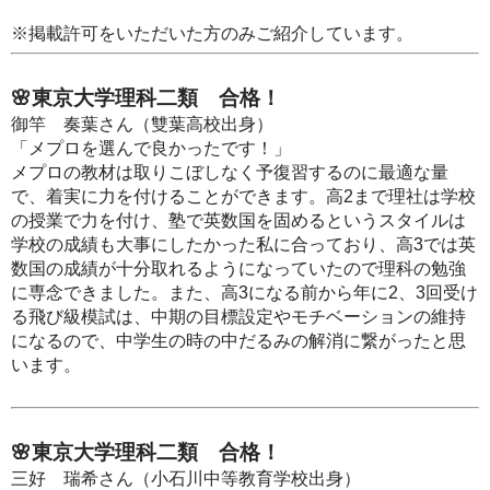
※掲載許可をいただいた方のみご紹介しています。
🌸東京大学理科二類 合格！
御竿 奏葉さん（雙葉高校出身）
「メプロを選んで良かったです！」
メプロの教材は取りこぼしなく予復習するのに最適な量
で、着実に力を付けることができます。高2まで理社は学校
の授業で力を付け、塾で英数国を固めるというスタイルは
学校の成績も大事にしたかった私に合っており、高3では英
数国の成績が十分取れるようになっていたので理科の勉強
に専念できました。また、高3になる前から年に2、3回受け
る飛び級模試は、中期の目標設定やモチベーションの維持
になるので、中学生の時の中だるみの解消に繋がったと思
います。
🌸東京大学理科二類 合格！
三好 瑞希さん（小石川中等教育学校出身）