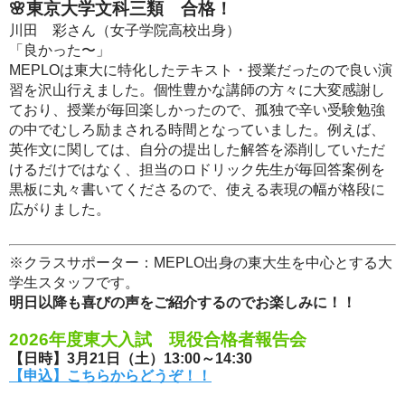
🌸東京大学文科三類 合格！
川田 彩さん（女子学院高校出身）
「良かった〜」
MEPLOは東大に特化したテキスト・授業だったので良い演
習を沢山行えました。個性豊かな講師の方々に大変感謝し
ており、授業が毎回楽しかったので、孤独で辛い受験勉強
の中でむしろ励まされる時間となっていました。例えば、
英作文に関しては、自分の提出した解答を添削していただ
けるだけではなく、担当のロドリック先生が毎回答案例を
黒板に丸々書いてくださるので、使える表現の幅が格段に
広がりました。
※クラスサポーター：MEPLO出身の東大生を中心とする大
学生スタッフです。
明日以降も喜びの声をご紹介するのでお楽しみに！！
2026年度東大入試 現役合格者報告会
【日時】3月21日（土）13:00～14:30
【申込】こちらからどうぞ！！