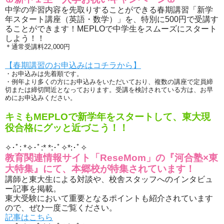
中学の学習内容を先取りすることができる春期講習「新学
年スタート講座（英語・数学）」を、特別に500円で受講す
ることができます！MEPLOで中学生をスムーズにスタート
しよう！！
＊通常受講料22,000円
【春期講習のお申込みはコチラから】
・お申込みは先着順です。
・例年より多くの方にお申込みをいただいており、複数の講座で定員締
切または締切間近となっております。受講を検討されている方は、お早
めにお申込みください。
キミもMEPLOで新学年をスタートして、東大現
役合格にグッと近づこう！！
✧･ﾟ: *✧･ﾟ:* *:･ﾟ✧*:･ﾟ✧
教育関連情報サイト「ReseMom」の『河合塾×東
大特集』にて、本郷校が特集されています！
講師と東大生による対談や、校舎スタッフへのインタビュ
ー記事を掲載。
東大受験において重要となるポイントも紹介されています
ので、ぜひ一度ご覧ください。
記事はこちら