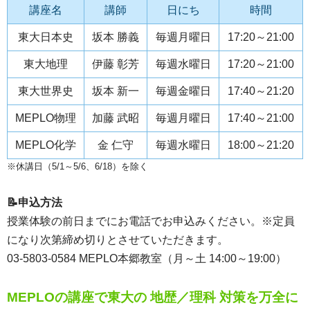
講座名
講師
日にち
時間
東大日本史
坂本 勝義
毎週月曜日
17:20～21:00
東大地理
伊藤 彰芳
毎週水曜日
17:20～21:00
東大世界史
坂本 新一
毎週金曜日
17:40～21:20
MEPLO物理
加藤 武昭
毎週月曜日
17:40～21:00
MEPLO化学
金 仁守
毎週水曜日
18:00～21:20
※休講日（5/1～5/6、6/18）を除く
📝申込方法
授業体験の前日までにお電話でお申込みください。※定員
になり次第締め切りとさせていただきます。
03-5803-0584 MEPLO本郷教室（月～土 14:00～19:00）
MEPLOの講座で東大の 地歴／理科 対策を万全に