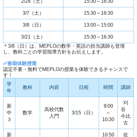
2/28（土）
15:30～16:30
3/7（土）
15:30～16:30
3/8（日）
13:00～15:00
3/21（土）
15:30～16:30
＊3/8（日）は、MEPLOの数学・英語の担当講師も登壇
し、教科ごとの学習指導方針をお伝えします。
✅春期体験授業
認定不要・無料でMEPLOの授業を体験できるチャンスで
す！
学
教科
内容
日程
時間
講師
年
刈
新
9:00
高校代数
谷
中
数学
3/15（日）
～
入門
今比
３
10:30
古
新
10:50
佐