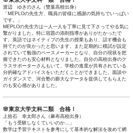
渡辺 ゆきのさん（雙葉高校出身）
「MEPLOの先生方、職員の皆様に感謝の気持ちでいっぱい
です。」
MEPLOの先生方は一人一人を丁寧に見て下さってやる気に
繋がりました。特に宿題の添削指導がありがたかったで
す。英語ではネイティブの先生の授業もあり、話す機会も
持てたのが良かったと思います。また定期的に模試が設定
されていて勉強のペースメーカーとなり、自分の現状を把
握できたのも安心材料となりました。自分の高校出身のク
ラスサポーターさんもいて、学校の進度が共有されている
分的確なアドバイスをいただくことができました。面談や
ガイダンスで、河合塾の膨大なデータを提供してもらえた
のも安心感がありました。
🌸東京大学文科二類 合格！
上拾石 幸太郎さん（麻布高校出身）
「もう受験しなくていいのか…」
数学は予習テキストを参考にして基本的な解法を改めて網