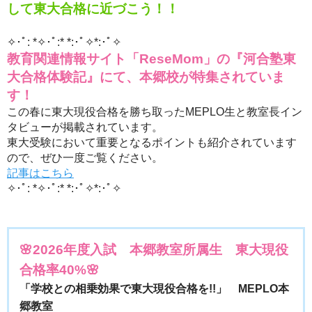
して東大合格に近づこう！！
✧･ﾟ: *✧･ﾟ:* *:･ﾟ✧*:･ﾟ✧
教育関連情報サイト「ReseMom」の『河合塾東
大合格体験記』にて、本郷校が特集されていま
す！
この春に東大現役合格を勝ち取ったMEPLO生と教室長イン
タビューが掲載されています。
東大受験において重要となるポイントも紹介されています
ので、ぜひ一度ご覧ください。
記事はこちら
✧･ﾟ: *✧･ﾟ:* *:･ﾟ✧*:･ﾟ✧
🌸2026年度入試 本郷教室所属生 東大現役
合格率40%🌸
「学校との相乗効果で東大現役合格を!!」 MEPLO本
郷教室