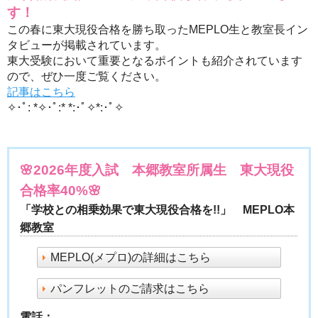
す！
この春に東大現役合格を勝ち取ったMEPLO生と教室長イン
タビューが掲載されています。
東大受験において重要となるポイントも紹介されています
ので、ぜひ一度ご覧ください。
記事はこちら
✧･ﾟ: *✧･ﾟ:* *:･ﾟ✧*:･ﾟ✧
🌸2026年度入試 本郷教室所属生 東大現役
合格率40%🌸
「学校との相乗効果で東大現役合格を!!」 MEPLO本
郷教室
MEPLO(メプロ)の詳細はこちら
パンフレットのご請求はこちら
電話：