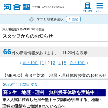
塾生の方
高等学校の先生
校舎・教室
メニュー
学年と地域を選択
設定
東大現役進学塾MEPLO本郷教室
スタッフからのお知らせ
66
件の新着情報があります。 11-20件を表示
前の10件
|
1
|
2
|
3
|
4
|
5
|
次の10件
【MEPLO】高３生対象 地歴・理科体験授業のお知らせ
2026年4月22日 更新
高３生 地歴・理科 無料授業体験を実施中！
東大入試に精通した河合塾トップ講師が担当する、地歴・
理科 の受講をご検討されている方へ、