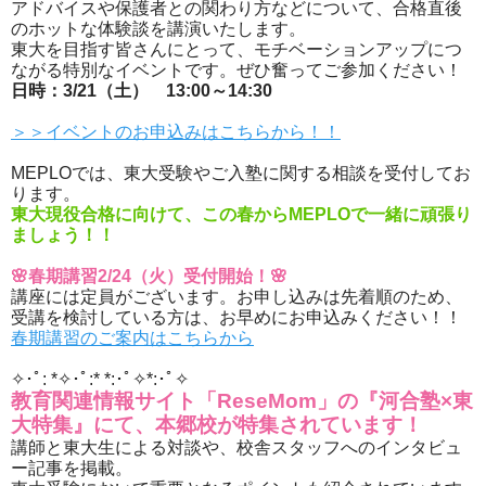
アドバイスや保護者との関わり方などについて、合格直後
のホットな体験談を講演いたします。
東大を目指す皆さんにとって、モチベーションアップにつ
ながる特別なイベントです。ぜひ奮ってご参加ください！
日時：3/21（土） 13:00～14:30
＞＞イベントのお申込みはこちらから！！
MEPLOでは、東大受験やご入塾に関する相談を受付してお
ります。
東大現役合格に向けて、この春からMEPLOで一緒に頑張り
ましょう！！
🌸春期講習2/24（火）受付開始！🌸
講座には定員がございます。お申し込みは先着順のため、
受講を検討している方は、お早めにお申込みください！！
春期講習のご案内はこちらから
✧･ﾟ: *✧･ﾟ:* *:･ﾟ✧*:･ﾟ✧
教育関連情報サイト「ReseMom」の『河合塾×東
大特集』にて、本郷校が特集されています！
講師と東大生による対談や、校舎スタッフへのインタビュ
ー記事を掲載。