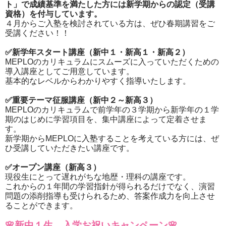
ト」で成績基準を満たした方には新学期からの認定（受講
資格）を付与しています。
４月からご入塾を検討されている方は、ぜひ春期講習をご
受講ください！！
✅新学年スタート講座（新中１・新高１・新高２）
MEPLOのカリキュラムにスムーズに入っていただくための
導入講座としてご用意しています。
基本的なレベルからわかりやすく指導いたします。
✅重要テーマ征服講座（新中２～新高３）
MEPLOのカリキュラムで前学年の３学期から新学年の１学
期のはじめに学習項目を、集中講座によって定着させま
す。
新学期からMEPLOに入塾することを考えている方には、ぜ
ひ受講していただきたい講座です。
✅オープン講座（新高３）
現役生にとって遅れがちな地歴・理科の講座です。
これからの１年間の学習指針が得られるだけでなく、演習
問題の添削指導も受けられるため、答案作成力を向上させ
ることができます。
🌸新中１生 入学お祝いキャンペーン🌸