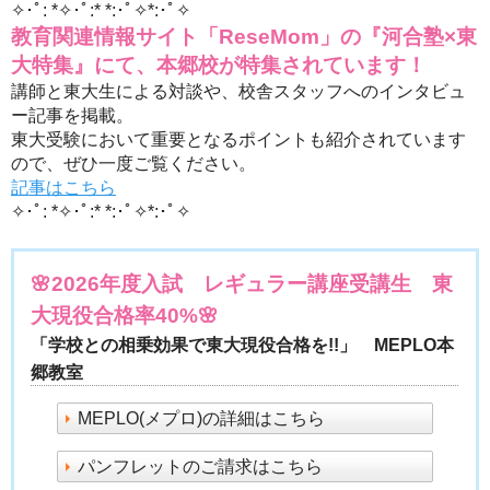
✧･ﾟ: *✧･ﾟ:* *:･ﾟ✧*:･ﾟ✧
教育関連情報サイト「ReseMom」の『河合塾×東
大特集』にて、本郷校が特集されています！
講師と東大生による対談や、校舎スタッフへのインタビュ
ー記事を掲載。
東大受験において重要となるポイントも紹介されています
ので、ぜひ一度ご覧ください。
記事はこちら
✧･ﾟ: *✧･ﾟ:* *:･ﾟ✧*:･ﾟ✧
🌸2026年度入試 レギュラー講座受講生 東
大現役合格率40%🌸
「学校との相乗効果で東大現役合格を!!」 MEPLO本
郷教室
MEPLO(メプロ)の詳細はこちら
パンフレットのご請求はこちら