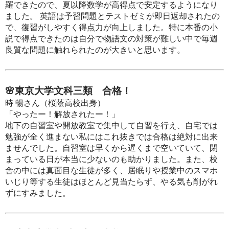
羅できたので、夏以降数学が高得点で安定するようになり
ました。 英語は予習問題とテストゼミが即日返却されたの
で、復習がしやすく得点力が向上しました。特に本番の小
説で得点できたのは自分で物語文の対策が難しい中で毎週
良質な問題に触れられたのが大きいと思います。
🌸東京大学文科三類 合格！
時 暢さん（桜蔭高校出身）
「やったー！解放されたー！」
地下の自習室や開放教室で集中して自習を行え、自宅では
勉強が全く進まない私にはこれ抜きでは合格は絶対に出来
ませんでした。自習室は早くから遅くまで空いていて、閉
まっている日が本当に少ないのも助かりました。また、校
舎の中には真面目な生徒が多く、居眠りや授業中のスマホ
いじり等する生徒はほとんど見当たらず、やる気も削がれ
ずにすみました。