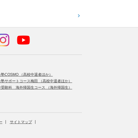
中！
合塾COSMO （高校中退者ほか）
合塾サポートコース梅田 （高校中退者ほか）
学受験科 海外帰国生コース （海外帰国生）
ー
サイトマップ