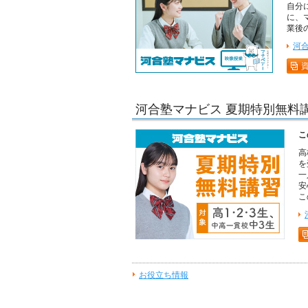
自分
に、
業後
河
河合塾マナビス 夏期特別無料講
こ
高
を
一
安
こ
お役立ち情報