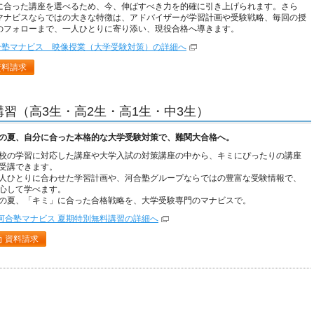
に合った講座を選べるため、今、伸ばすべき力を的確に引き上げられます。さら
マナビスならではの大きな特徴は、アドバイザーが学習計画や受験戦略、毎回の授
のフォローまで、一人ひとりに寄り添い、現役合格へ導きます。
合塾マナビス 映像授業（大学受験対策）の詳細へ
資料請求
習（高3生・高2生・高1生・中3生）
の夏、自分に合った本格的な大学受験対策で、難関大合格へ。
校の学習に対応した講座や大学入試の対策講座の中から、キミにぴったりの講座
受講できます。
人ひとりに合わせた学習計画や、河合塾グループならではの豊富な受験情報で、
心して学べます。
の夏、「キミ」に合った合格戦略を、大学受験専門のマナビスで。
河合塾マナビス 夏期特別無料講習の詳細へ
資料請求