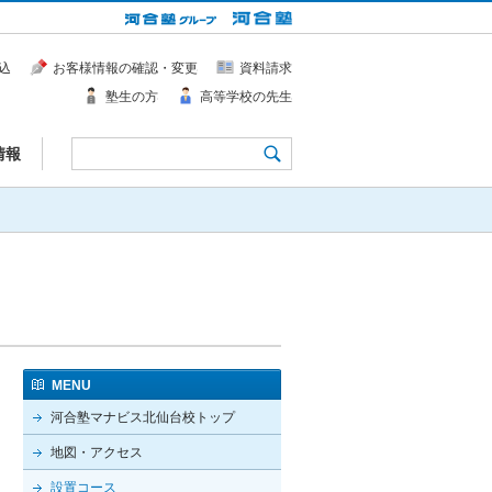
込
お客様情報の確認・変更
資料請求
塾生の方
高等学校の先生
情報
MENU
河合塾マナビス北仙台校トップ
地図・アクセス
設置コース