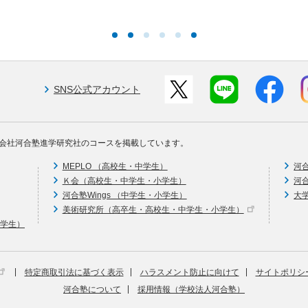
SNS公式アカウント
会社河合塾進学研究社のコースを掲載しています。
MEPLO （高校生・中学生）
河
Ｋ会（高校生・中学生・小学生）
河
河合塾Wings （中学生・小学生）
大
美術研究所（高卒生・高校生・中学生・小学生）
中学生）
特定商取引法に基づく表示
ハラスメント防止に向けて
サイトポリシ
河合塾について
採用情報（学校法人河合塾）