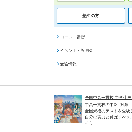
塾生の方
コース・講習
イベント・説明会
受験情報
学共通テスト トライアル
全国中高一貫校 中学生テ
／高1生／中高一貫校の中
中高一貫校の中3生対象
象
全国規模のテストを受験
入学共通テスト」をいち
自分の実力と伸ばすべき
受験体験しよう！河合塾
ろう！
ナル問題を11月15日