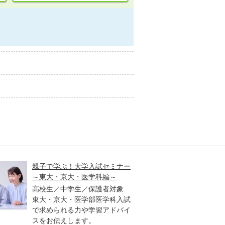
親子で学ぶ！大学入試セミナー
【ユニ
～東大・京大・医学科編～
イン説明
中！
高校生／中学生／保護者対象
東大・京大・医学部医学科入試
高卒生
で求められる力や学習アドバイ
者対象
スをお伝えします。
8月2