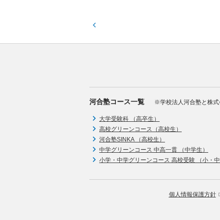
に自宅で受験。
河合塾コース一覧
※学校法人河合塾と株式
大学受験科 （高卒生）
高校グリーンコース（高校生）
河合塾SINKA （高校生）
中学グリーンコース 中高一貫 （中学生）
小学・中学グリーンコース 高校受験 （小・
個人情報保護方針