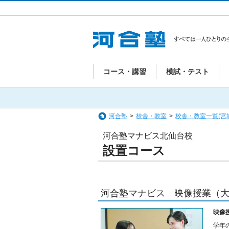
コース・講習
模試・テスト
河合塾
>
校舎・教室
>
校舎・教室一覧(宮
河合塾マナビス北仙台校
設置コース
河合塾マナビス 映像授業（大
映像
学年