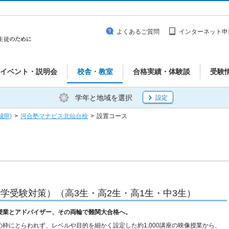
よくあるご質問
インターネット申
イベント・説明会
校舎・教室
合格実績・体験談
受験
学年と地域を選択
設定
城県)
>
河合塾マナビス北仙台校
>
設置コース
学受験対策）（高3生・高2生・高1生・中3生）
授業とアドバイザー、その両輪で難関大合格へ。
の枠にとらわれず、レベルや目的を細かく設定した約1,000講座の映像授業から、