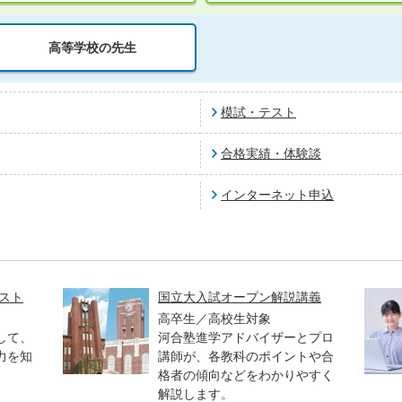
高等学校の先生
模試・テスト
合格実績・体験談
インターネット申込
スト
国立大入試オープン解説講義
高卒生／高校生対象
して、
河合塾進学アドバイザーとプロ
力を知
講師が、各教科のポイントや合
格者の傾向などをわかりやすく
解説します。