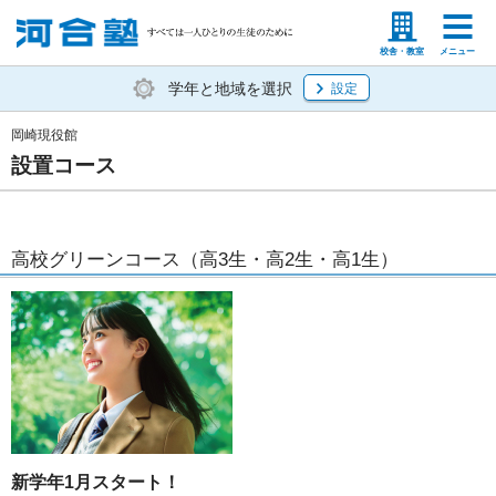
塾生の方
高等学校の先生
校舎・教室
メニュー
学年と地域を選択
設定
岡崎現役館
設置コース
高校グリーンコース（高3生・高2生・高1生）
新学年1月スタート！