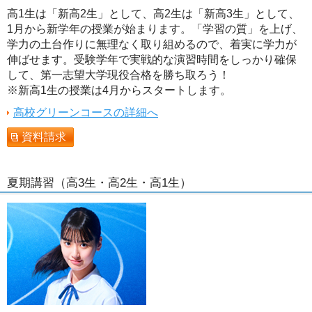
高1生は「新高2生」として、高2生は「新高3生」として、
1月から新学年の授業が始まります。「学習の質」を上げ、
学力の土台作りに無理なく取り組めるので、着実に学力が
伸ばせます。受験学年で実戦的な演習時間をしっかり確保
して、第一志望大学現役合格を勝ち取ろう！
※新高1生の授業は4月からスタートします。
高校グリーンコースの詳細へ
資料請求
夏期講習（高3生・高2生・高1生）