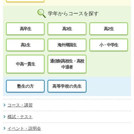
学年からコースを探す
高卒生
高3生
高2生
高1生
海外帰国生
小・中学生
通信制高校生・高校
中高一貫生
中退者
塾生の方
高等学校の先生
コース・講習
模試・テスト
イベント・説明会