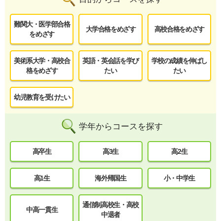
難関大・医学部合格
大学合格をめざす
高校合格をめざす
をめざす
美術系大学・高校合
英語・英会話を学び
学校の成績を伸ばし
格をめざす
たい
たい
幼児教育を受けたい
学年からコースを探す
高卒生
高3生
高2生
高1生
海外帰国生
小・中学生
通信制高校生・高校
中高一貫生
中退者