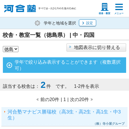
塾生の方
高等学校の先生
校舎・教室
メニュー
学年と地域を選択
設定
校舎・教室一覧（徳島県） | 中・四国
地図表示に切り替える
学年で絞り込み表示することができます（複数選択
可）
2
該当する校舎は：
件 です。 1-2件を表示
前の20件
|
1
|
次の20件
河合塾マナビス勝瑞校（高3生・高2生・高1生・中3
生）
（株）寺小屋グループ