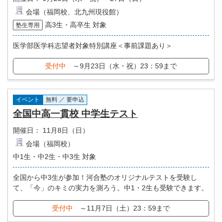
会場（福岡校、北九州現役館）
高3生・高卒生 対象
塾生専用
医学部医学科志望者対象特別講座＜事前課題あり＞
受付中
～9月23日（水・祝）23：59まで
イベント
無料 ／ 要申込
全国中高一貫校 中学生テスト
開催日：
11月8日（日）
会場（福岡校）
中1生・中2生・中3生 対象
全国から中3生が参加！河合塾のオリジナルテストを受験し
て、「今」のキミの実力を測ろう。中1・2生も受験できます。
受付中
～11月7日（土）23：59まで