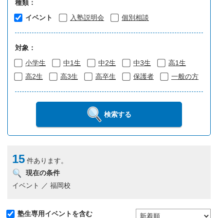
種類：
イベント
入塾説明会
個別相談
対象：
小学生
中1生
中2生
中3生
高1生
高2生
高3生
高卒生
保護者
一般の方
検索する
15
件あります。
現在の条件
イベント ／ 福岡校
塾生専用イベントを含む