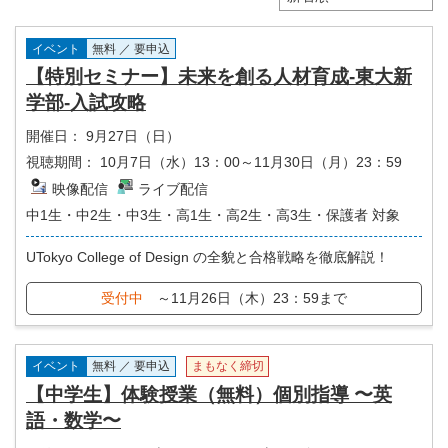
イベント
無料 ／ 要申込
【特別セミナー】未来を創る人材育成-東大新
学部-入試攻略
開催日：
9月27日（日）
視聴期間：
10月7日（水）13：00～11月30日（月）23：59
映像配信
ライブ配信
中1生・中2生・中3生・高1生・高2生・高3生・保護者 対象
UTokyo College of Design の全貌と合格戦略を徹底解説！
受付中
～11月26日（木）23：59まで
イベント
無料 ／ 要申込
まもなく締切
【中学生】体験授業（無料）個別指導 〜英
語・数学〜