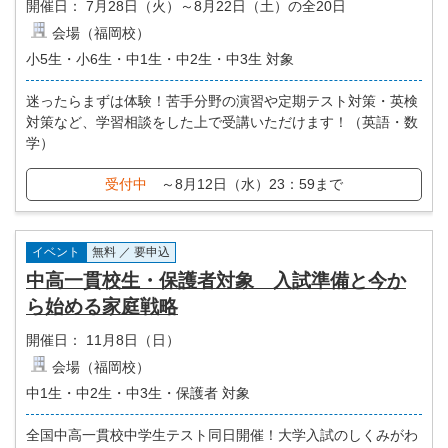
開催日：
7月28日（火）～8月22日（土）の全20日
会場（福岡校）
小5生・小6生・中1生・中2生・中3生 対象
迷ったらまずは体験！苦手分野の演習や定期テスト対策・英検
対策など、学習相談をした上で受講いただけます！（英語・数
学）
受付中
～8月12日（水）23：59まで
イベント
無料 ／ 要申込
中高一貫校生・保護者対象 入試準備と今か
ら始める家庭戦略
開催日：
11月8日（日）
会場（福岡校）
中1生・中2生・中3生・保護者 対象
全国中高一貫校中学生テスト同日開催！大学入試のしくみがわ