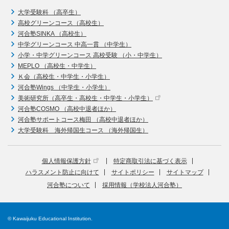
大学受験科 （高卒生）
高校グリーンコース（高校生）
河合塾SINKA （高校生）
中学グリーンコース 中高一貫 （中学生）
小学・中学グリーンコース 高校受験 （小・中学生）
MEPLO （高校生・中学生）
Ｋ会（高校生・中学生・小学生）
河合塾Wings （中学生・小学生）
美術研究所（高卒生・高校生・中学生・小学生）
河合塾COSMO （高校中退者ほか）
河合塾サポートコース梅田 （高校中退者ほか）
大学受験科 海外帰国生コース （海外帰国生）
個人情報保護方針
特定商取引法に基づく表示
ハラスメント防止に向けて
サイトポリシー
サイトマップ
河合塾について
採用情報（学校法人河合塾）
© Kawaijuku Educational Institution.