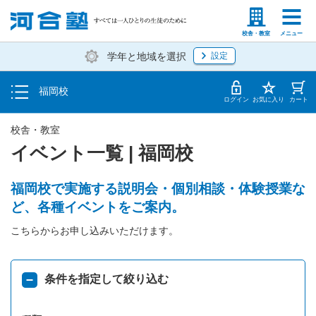
トップ
塾生の方
高等学校の先生
校舎・教室
メニュー
学年と地域を選択
設定
イベント一覧
福岡校
地図・アクセス
ログイン
お気に入り
カート
校舎・教室
イベント一覧 | 福岡校
福岡校で実施する説明会・個別相談・体験授業な
ど、各種イベントをご案内。
こちらからお申し込みいただけます。
条件を指定して絞り込む