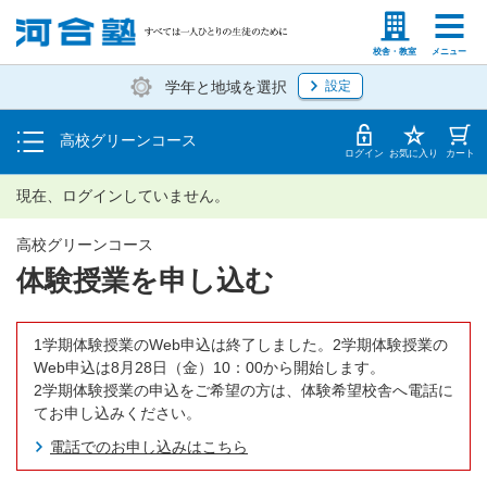
学費の仕組み・支払方法
塾生の方
高等学校の先生
校舎・教室
メニュー
学年と地域を選択
設定
受講開始までの流れ
高校グリーンコース
校舎・教室一覧
ログイン
お気に入り
カート
現在、ログインしていません。
高校グリーンコース
体験授業を申し込む
1学期体験授業のWeb申込は終了しました。2学期体験授業の
Web申込は8月28日（金）10：00から開始します。
2学期体験授業の申込をご希望の方は、体験希望校舎へ電話に
てお申し込みください。
電話でのお申し込みはこちら