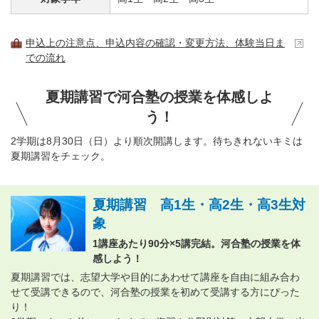
申込上の注意点、申込内容の確認・変更方法、体験当日ま
での流れ
夏期講習で河合塾の授業を体感しよ
う！
2学期は8月30日（日）より順次開講します。待ちきれないキミは
夏期講習をチェック。
夏期講習 高1生・高2生・高3生対
象
1講座あたり90分×5講完結。河合塾の授業を体
感しよう！
夏期講習では、志望大学や目的にあわせて講座を自由に組み合わ
せて受講できるので、河合塾の授業を初めて受講する方にぴった
り！