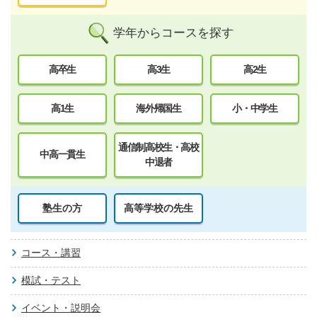
学年からコースを探す
高卒生
高3生
高2生
高1生
海外帰国生
小・中学生
通信制高校生・高校
中高一貫生
中退者
塾生の方
高等学校の先生
コース・講習
模試・テスト
イベント・説明会