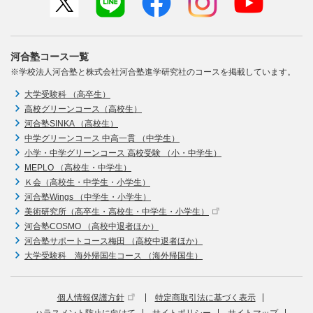
河合塾コース一覧
※学校法人河合塾と株式会社河合塾進学研究社のコースを掲載しています。
大学受験科 （高卒生）
高校グリーンコース（高校生）
河合塾SINKA （高校生）
中学グリーンコース 中高一貫 （中学生）
小学・中学グリーンコース 高校受験 （小・中学生）
MEPLO （高校生・中学生）
Ｋ会（高校生・中学生・小学生）
河合塾Wings （中学生・小学生）
美術研究所（高卒生・高校生・中学生・小学生）
河合塾COSMO （高校中退者ほか）
河合塾サポートコース梅田 （高校中退者ほか）
大学受験科 海外帰国生コース （海外帰国生）
個人情報保護方針
特定商取引法に基づく表示
ハラスメント防止に向けて
サイトポリシー
サイトマップ