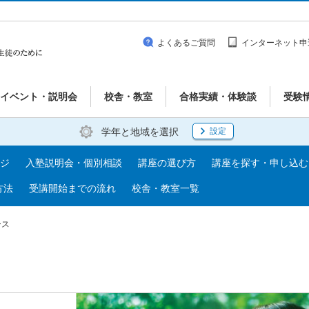
よくあるご質問
インターネット申
イベント・説明会
校舎・教室
合格実績・体験談
受験
学年と地域を選択
設定
ジ
入塾説明会・個別相談
講座の選び方
講座を探す・申し込む
方法
受講開始までの流れ
校舎・教室一覧
ース