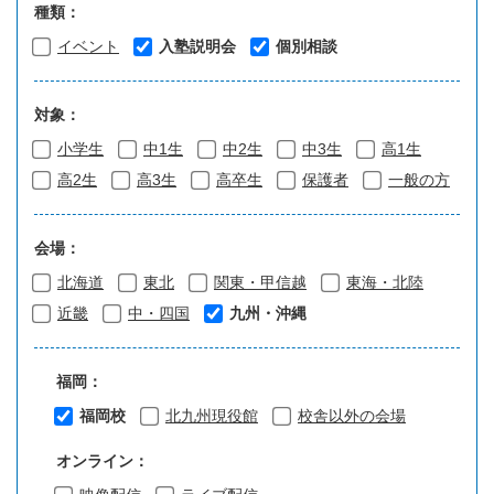
種類：
イベント
入塾説明会
個別相談
対象：
小学生
中1生
中2生
中3生
高1生
高2生
高3生
高卒生
保護者
一般の方
会場：
北海道
東北
関東・甲信越
東海・北陸
近畿
中・四国
九州・沖縄
福岡：
福岡校
北九州現役館
校舎以外の会場
オンライン：