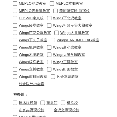
MEPLO池袋教室
MEPLO本郷教室
MEPLO表参道教室
美術研究所 新宿校
COSMO東京校
Wings下北沢教室
Wings経堂教室
Wings祖師ヶ谷大蔵教室
Wings芦花公園教室
Wings大井町教室
Wings下丸子教室
WingsHARUMI FLAG教室
Wings亀戸教室
Wings新小岩教室
Wings木場教室
Wings大泉学園教室
Wings荻窪教室
Wings三鷹教室
Wings立川教室
Wings町田教室
Wings南町田教室
Ｋ会本郷教室
校舎以外の会場
神奈川：
厚木現役館
藤沢館
横浜校
あざみ野現役館
金沢文庫現役館