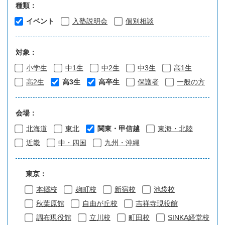
種類：
イベント
入塾説明会
個別相談
対象：
小学生
中1生
中2生
中3生
高1生
高2生
高3生
高卒生
保護者
一般の方
会場：
北海道
東北
関東・甲信越
東海・北陸
近畿
中・四国
九州・沖縄
東京：
本郷校
麹町校
新宿校
池袋校
秋葉原館
自由が丘校
吉祥寺現役館
調布現役館
立川校
町田校
SINKA経堂校