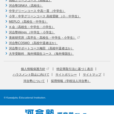
高校グリーンコース（高校生）
河合塾SINKA （高校生）
中学グリーンコース 中高一貫 （中学生）
小学・中学グリーンコース 高校受験 （小・中学生）
MEPLO （高校生・中学生）
Ｋ会（高校生・中学生・小学生）
河合塾Wings （中学生・小学生）
美術研究所（高卒生・高校生・中学生・小学生）
河合塾COSMO （高校中退者ほか）
河合塾サポートコース梅田 （高校中退者ほか）
大学受験科 海外帰国生コース （海外帰国生）
個人情報保護方針
特定商取引法に基づく表示
ハラスメント防止に向けて
サイトポリシー
サイトマップ
河合塾について
採用情報（学校法人河合塾）
© Kawaijuku Educational Institution.