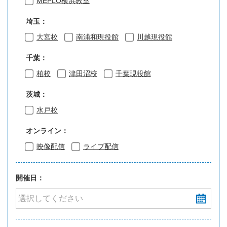
MEPLO横浜教室
埼玉：
大宮校
南浦和現役館
川越現役館
千葉：
柏校
津田沼校
千葉現役館
茨城：
水戸校
オンライン：
映像配信
ライブ配信
開催日：