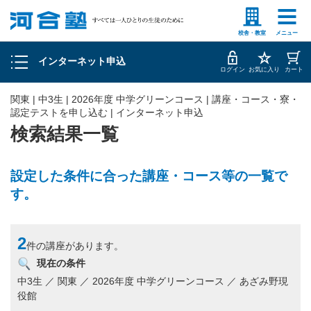
塾生の方
高等学校の先生
申込履歴の確認
校舎・教室
メニュー
インターネット申込
お客様情報の確認・変更
ログイン
お気に入り
カート
関東 | 中3生 | 2026年度 中学グリーンコース | 講座・コース・寮・
認定テストを申し込む | インターネット申込
検索結果一覧
設定した条件に合った講座・コース等の一覧で
す。
2
件の講座があります。
現在の条件
中3生 ／ 関東 ／ 2026年度 中学グリーンコース ／ あざみ野現
役館