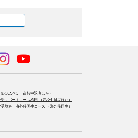
合塾COSMO （高校中退者ほか）
合塾サポートコース梅田 （高校中退者ほか）
学受験科 海外帰国生コース （海外帰国生）