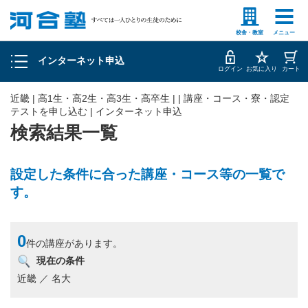
塾生の方
高等学校の先生
申込履歴の確認
校舎・教室
メニュー
インターネット申込
お客様情報の確認・変更
ログイン
お気に入り
カート
近畿 | 高1生・高2生・高3生・高卒生 | | 講座・コース・寮・認定
テストを申し込む | インターネット申込
検索結果一覧
設定した条件に合った講座・コース等の一覧で
す。
0
件の講座があります。
現在の条件
近畿 ／ 名大