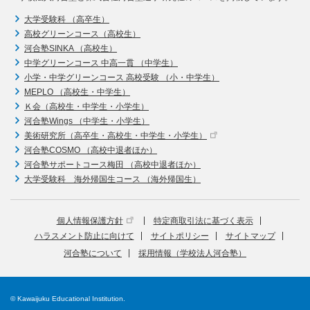
大学受験科 （高卒生）
高校グリーンコース（高校生）
河合塾SINKA （高校生）
中学グリーンコース 中高一貫 （中学生）
小学・中学グリーンコース 高校受験 （小・中学生）
MEPLO （高校生・中学生）
Ｋ会（高校生・中学生・小学生）
河合塾Wings （中学生・小学生）
美術研究所（高卒生・高校生・中学生・小学生）
河合塾COSMO （高校中退者ほか）
河合塾サポートコース梅田 （高校中退者ほか）
大学受験科 海外帰国生コース （海外帰国生）
個人情報保護方針
特定商取引法に基づく表示
ハラスメント防止に向けて
サイトポリシー
サイトマップ
河合塾について
採用情報（学校法人河合塾）
© Kawaijuku Educational Institution.